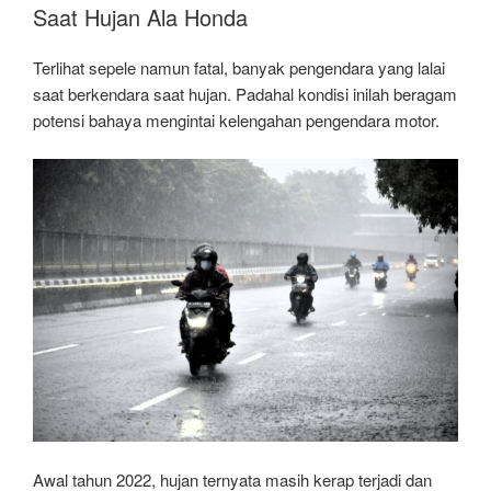
Olimpiade
Saat Hujan Ala Honda
Satu
Hati,
Terlihat sepele namun fatal, banyak pengendara yang lalai
Cerdas
saat berkendara saat hujan. Padahal kondisi inilah beragam
Cermat
potensi bahaya mengintai kelengahan pengendara motor.
Online
untuk
Siswa”
Awal tahun 2022, hujan ternyata masih kerap terjadi dan