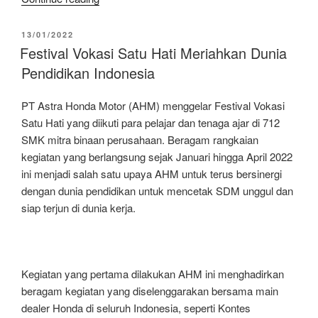
Pasti,
Komunitas
POSTED
13/01/2022
ON
Honda
Festival Vokasi Satu Hati Meriahkan Dunia
Mulai
Pendidikan Indonesia
Aktif
Kegiatan
PT Astra Honda Motor (AHM) menggelar Festival Vokasi
Positif”
Satu Hati yang diikuti para pelajar dan tenaga ajar di 712
SMK mitra binaan perusahaan. Beragam rangkaian
kegiatan yang berlangsung sejak Januari hingga April 2022
ini menjadi salah satu upaya AHM untuk terus bersinergi
dengan dunia pendidikan untuk mencetak SDM unggul dan
siap terjun di dunia kerja.
Kegiatan yang pertama dilakukan AHM ini menghadirkan
beragam kegiatan yang diselenggarakan bersama main
dealer Honda di seluruh Indonesia, seperti Kontes