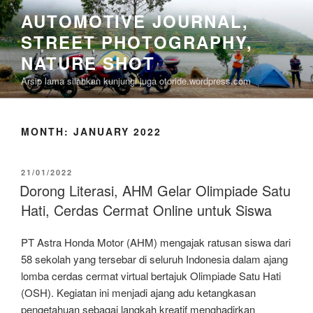
Skip
AUTOMOTIVE JOURNAL,
to
STREET PHOTOGRAPHY,
content
NATURE SHOT
Arsip lama silahkan kunjungi juga otoride.wordpress.com
MONTH:
JANUARY 2022
POSTED
21/01/2022
ON
Dorong Literasi, AHM Gelar Olimpiade Satu
Hati, Cerdas Cermat Online untuk Siswa
PT Astra Honda Motor (AHM) mengajak ratusan siswa dari
58 sekolah yang tersebar di seluruh Indonesia dalam ajang
lomba cerdas cermat virtual bertajuk Olimpiade Satu Hati
(OSH). Kegiatan ini menjadi ajang adu ketangkasan
pengetahuan sebagai langkah kreatif menghadirkan