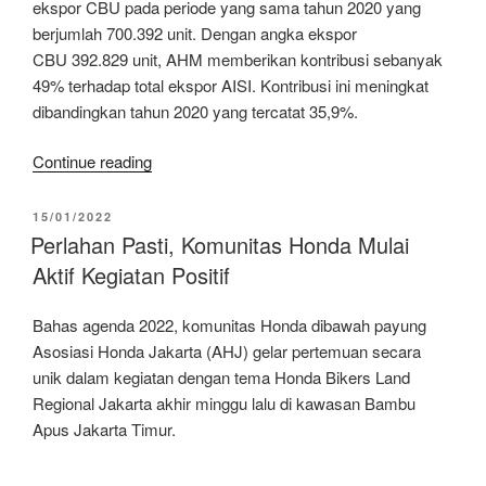
ekspor CBU pada periode yang sama tahun 2020 yang
berjumlah 700.392 unit. Dengan angka ekspor
CBU 392.829 unit, AHM memberikan kontribusi sebanyak
49% terhadap total ekspor AISI. Kontribusi ini meningkat
dibandingkan tahun 2020 yang tercatat 35,9%.
“Catat
Continue reading
Kenaikan
36,1%,
POSTED
15/01/2022
ON
AHM
Perlahan Pasti, Komunitas Honda Mulai
Perkuat
Aktif Kegiatan Positif
Kontribusi
Ekspor
Bahas agenda 2022, komunitas Honda dibawah payung
Motor
Asosiasi Honda Jakarta (AHJ) gelar pertemuan secara
Indonesia”
unik dalam kegiatan dengan tema Honda Bikers Land
Regional Jakarta akhir minggu lalu di kawasan Bambu
Apus Jakarta Timur.