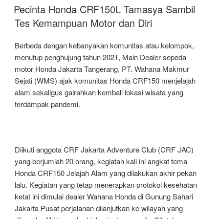
ON
Hati
Pecinta Honda CRF150L Tamasya Sambil
Meriahkan
Tes Kemampuan Motor dan Diri
Dunia
Pendidikan
Berbeda dengan kebanyakan komunitas atau kelompok,
Indonesia”
menutup penghujung tahun 2021, Main Dealer sepeda
motor Honda Jakarta Tangerang, PT. Wahana Makmur
Sejati (WMS) ajak komunitas Honda CRF150 menjelajah
alam sekaligus gairahkan kembali lokasi wisata yang
terdampak pandemi.
Diikuti anggota CRF Jakarta Adventure Club (CRF JAC)
yang berjumlah 20 orang, kegiatan kali ini angkat tema
Honda CRF150 Jelajah Alam yang dilakukan akhir pekan
lalu. Kegiatan yang tetap menerapkan protokol kesehatan
ketat ini dimulai dealer Wahana Honda di Gunung Sahari
Jakarta Pusat perjalanan dilanjutkan ke wilayah yang