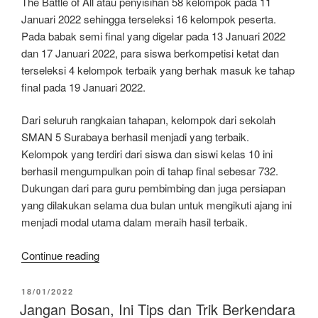
The Battle of All atau penyisihan 58 kelompok pada 11
Januari 2022 sehingga terseleksi 16 kelompok peserta.
Pada babak semi final yang digelar pada 13 Januari 2022
dan 17 Januari 2022, para siswa berkompetisi ketat dan
terseleksi 4 kelompok terbaik yang berhak masuk ke tahap
final pada 19 Januari 2022.
Dari seluruh rangkaian tahapan, kelompok dari sekolah
SMAN 5 Surabaya berhasil menjadi yang terbaik.
Kelompok yang terdiri dari siswa dan siswi kelas 10 ini
berhasil mengumpulkan poin di tahap final sebesar 732.
Dukungan dari para guru pembimbing dan juga persiapan
yang dilakukan selama dua bulan untuk mengikuti ajang ini
menjadi modal utama dalam meraih hasil terbaik.
“Dorong
Continue reading
Literasi,
AHM
POSTED
18/01/2022
ON
Gelar
Jangan Bosan, Ini Tips dan Trik Berkendara