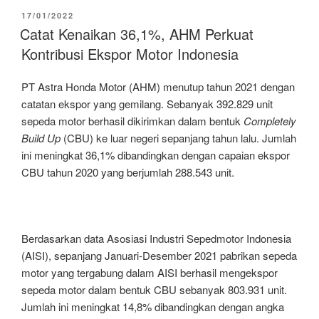
Ini
POSTED
17/01/2022
ON
Tips
Catat Kenaikan 36,1%, AHM Perkuat
dan
Kontribusi Ekspor Motor Indonesia
Trik
Berkendara
PT Astra Honda Motor (AHM) menutup tahun 2021 dengan
Saat
catatan ekspor yang gemilang. Sebanyak 392.829 unit
Hujan
sepeda motor berhasil dikirimkan dalam bentuk
Completely
Ala
Build Up
(CBU) ke luar negeri sepanjang tahun lalu. Jumlah
Honda”
ini meningkat 36,1% dibandingkan dengan capaian ekspor
CBU tahun 2020 yang berjumlah 288.543 unit.
Berdasarkan data Asosiasi Industri Sepedmotor Indonesia
(AISI), sepanjang Januari-Desember 2021 pabrikan sepeda
motor yang tergabung dalam AISI berhasil mengekspor
sepeda motor dalam bentuk CBU sebanyak 803.931 unit.
Jumlah ini meningkat 14,8% dibandingkan dengan angka