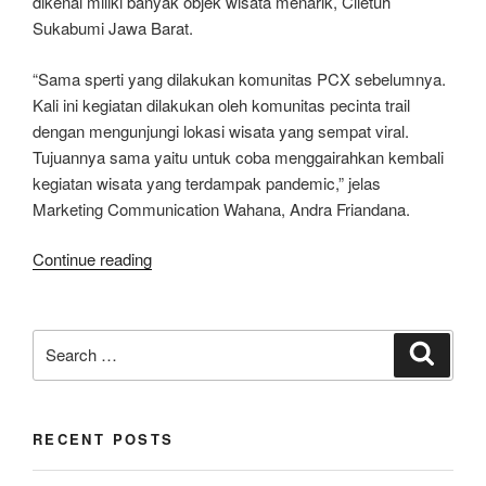
dikenal miliki banyak objek wisata menarik, Ciletuh
Sukabumi Jawa Barat.
“Sama sperti yang dilakukan komunitas PCX sebelumnya.
Kali ini kegiatan dilakukan oleh komunitas pecinta trail
dengan mengunjungi lokasi wisata yang sempat viral.
Tujuannya sama yaitu untuk coba menggairahkan kembali
kegiatan wisata yang terdampak pandemic,” jelas
Marketing Communication Wahana, Andra Friandana.
“Pecinta
Continue reading
Honda
CRF150L
Tamasya
Search
Search
Sambil
for:
Tes
Kemampuan
RECENT POSTS
Motor
dan