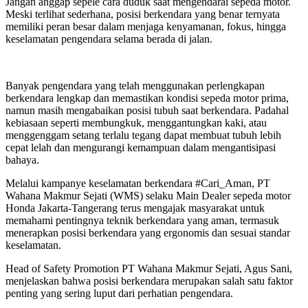
Jangan anggap sepele cara duduk saat mengendarai sepeda motor.
dan
Meski terlihat sederhana, posisi berkendara yang benar ternyata
Striping
memiliki peran besar dalam menjaga kenyamanan, fokus, hingga
Baru
keselamatan pengendara selama berada di jalan.
yang
Lebih
Ekspresif”
Banyak pengendara yang telah menggunakan perlengkapan
berkendara lengkap dan memastikan kondisi sepeda motor prima,
namun masih mengabaikan posisi tubuh saat berkendara. Padahal
kebiasaan seperti membungkuk, menggantungkan kaki, atau
menggenggam setang terlalu tegang dapat membuat tubuh lebih
cepat lelah dan mengurangi kemampuan dalam mengantisipasi
bahaya.
Melalui kampanye keselamatan berkendara #Cari_Aman, PT
Wahana Makmur Sejati (WMS) selaku Main Dealer sepeda motor
Honda Jakarta-Tangerang terus mengajak masyarakat untuk
memahami pentingnya teknik berkendara yang aman, termasuk
menerapkan posisi berkendara yang ergonomis dan sesuai standar
keselamatan.
Head of Safety Promotion PT Wahana Makmur Sejati, Agus Sani,
menjelaskan bahwa posisi berkendara merupakan salah satu faktor
penting yang sering luput dari perhatian pengendara.