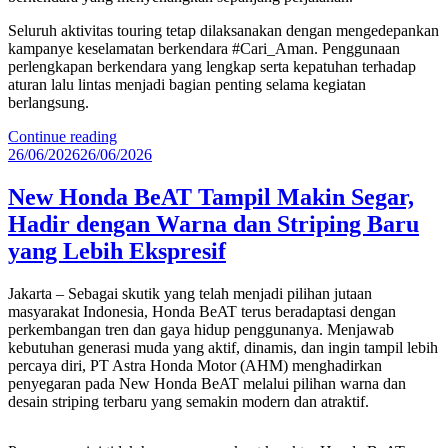
Seluruh aktivitas touring tetap dilaksanakan dengan mengedepankan
kampanye keselamatan berkendara #Cari_Aman. Penggunaan
perlengkapan berkendara yang lengkap serta kepatuhan terhadap
aturan lalu lintas menjadi bagian penting selama kegiatan
berlangsung.
“Komunitas
Continue reading
Posted
Honda
26/06/2026
26/06/2026
on
Vario
160
New Honda BeAT Tampil Makin Segar,
Jakarta-
Hadir dengan Warna dan Striping Baru
Tangerang
Rasakan
yang Lebih Ekspresif
Sensasi
Track
Jakarta – Sebagai skutik yang telah menjadi pilihan jutaan
Day
masyarakat Indonesia, Honda BeAT terus beradaptasi dengan
di
perkembangan tren dan gaya hidup penggunanya. Menjawab
Sirkuit
kebutuhan generasi muda yang aktif, dinamis, dan ingin tampil lebih
Mandalika”
percaya diri, PT Astra Honda Motor (AHM) menghadirkan
penyegaran pada New Honda BeAT melalui pilihan warna dan
desain striping terbaru yang semakin modern dan atraktif.