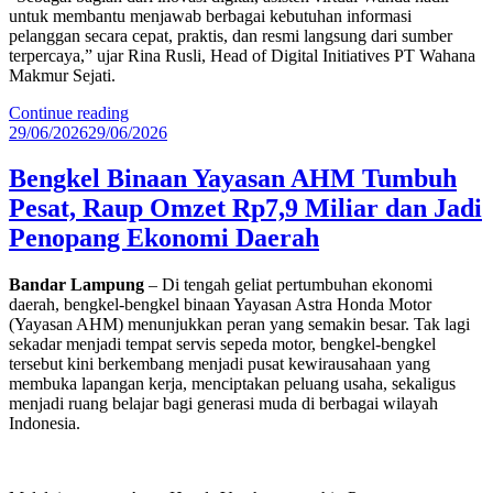
untuk membantu menjawab berbagai kebutuhan informasi
pelanggan secara cepat, praktis, dan resmi langsung dari sumber
terpercaya,” ujar Rina Rusli, Head of Digital Initiatives PT Wahana
Makmur Sejati.
“Wanda
Continue reading
Posted
Jadi
29/06/2026
29/06/2026
on
Teman
Andalan
Bengkel Binaan Yayasan AHM Tumbuh
Pemilik
Pesat, Raup Omzet Rp7,9 Miliar dan Jadi
Motor
Honda,
Penopang Ekonomi Daerah
Informasi
Servis
Bandar Lampung
– Di tengah geliat pertumbuhan ekonomi
hingga
daerah, bengkel-bengkel binaan Yayasan Astra Honda Motor
Promo
(Yayasan AHM) menunjukkan peran yang semakin besar. Tak lagi
Bisa
sekadar menjadi tempat servis sepeda motor, bengkel-bengkel
Diakses
tersebut kini berkembang menjadi pusat kewirausahaan yang
24
membuka lapangan kerja, menciptakan peluang usaha, sekaligus
Jam”
menjadi ruang belajar bagi generasi muda di berbagai wilayah
Indonesia.