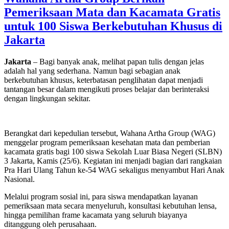
Kejurnas
Pemeriksaan Mata dan Kacamata Gratis
Motocross
Bekasi,
untuk 100 Siswa Berkebutuhan Khusus di
Ivan
Jakarta
Valrossi
Tunjukkan
Potensi
Jakarta
– Bagi banyak anak, melihat papan tulis dengan jelas
Besar
adalah hal yang sederhana. Namun bagi sebagian anak
Bersama
berkebutuhan khusus, keterbatasan penglihatan dapat menjadi
Honda
tantangan besar dalam mengikuti proses belajar dan berinteraksi
CRF250R”
dengan lingkungan sekitar.
Berangkat dari kepedulian tersebut, Wahana Artha Group (WAG)
menggelar program pemeriksaan kesehatan mata dan pemberian
kacamata gratis bagi 100 siswa Sekolah Luar Biasa Negeri (SLBN)
3 Jakarta, Kamis (25/6). Kegiatan ini menjadi bagian dari rangkaian
Pra Hari Ulang Tahun ke-54 WAG sekaligus menyambut Hari Anak
Nasional.
Melalui program sosial ini, para siswa mendapatkan layanan
pemeriksaan mata secara menyeluruh, konsultasi kebutuhan lensa,
hingga pemilihan frame kacamata yang seluruh biayanya
ditanggung oleh perusahaan.