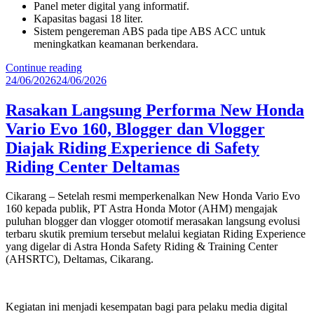
Panel meter digital yang informatif.
Kapasitas bagasi 18 liter.
Sistem pengereman ABS pada tipe ABS ACC untuk
meningkatkan keamanan berkendara.
“PT
Continue reading
Posted
Wahana
24/06/2026
24/06/2026
on
Makmur
Sejati
Rasakan Langsung Performa New Honda
Perkenalkan
Vario Evo 160, Blogger dan Vlogger
New
Honda
Diajak Riding Experience di Safety
Vario
Riding Center Deltamas
EVO
160,
Skutik
Cikarang – Setelah resmi memperkenalkan New Honda Vario Evo
Premium
160 kepada publik, PT Astra Honda Motor (AHM) mengajak
dengan
puluhan blogger dan vlogger otomotif merasakan langsung evolusi
Tampilan
terbaru skutik premium tersebut melalui kegiatan Riding Experience
Lebih
yang digelar di Astra Honda Safety Riding & Training Center
Modern”
(AHSRTC), Deltamas, Cikarang.
Kegiatan ini menjadi kesempatan bagi para pelaku media digital