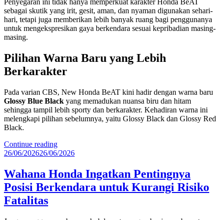
Penyegaran ini tidak hanya memperkuat karakter Honda BeAT
sebagai skutik yang irit, gesit, aman, dan nyaman digunakan sehari-
hari, tetapi juga memberikan lebih banyak ruang bagi penggunanya
untuk mengekspresikan gaya berkendara sesuai kepribadian masing-
masing.
Pilihan Warna Baru yang Lebih
Berkarakter
Pada varian CBS, New Honda BeAT kini hadir dengan warna baru
Glossy Blue Black
yang memadukan nuansa biru dan hitam
sehingga tampil lebih sporty dan berkarakter. Kehadiran warna ini
melengkapi pilihan sebelumnya, yaitu Glossy Black dan Glossy Red
Black.
“New
Continue reading
Posted
Honda
26/06/2026
26/06/2026
on
BeAT
Tampil
Wahana Honda Ingatkan Pentingnya
Makin
Posisi Berkendara untuk Kurangi Risiko
Segar,
Hadir
Fatalitas
dengan
Warna