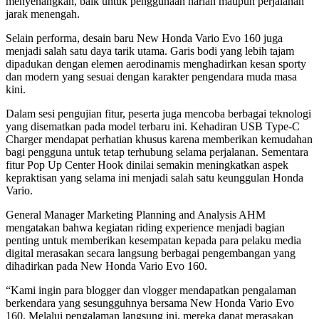
menyenangkan, baik untuk penggunaan harian maupun perjalanan
jarak menengah.
Selain performa, desain baru New Honda Vario Evo 160 juga
menjadi salah satu daya tarik utama. Garis bodi yang lebih tajam
dipadukan dengan elemen aerodinamis menghadirkan kesan sporty
dan modern yang sesuai dengan karakter pengendara muda masa
kini.
Dalam sesi pengujian fitur, peserta juga mencoba berbagai teknologi
yang disematkan pada model terbaru ini. Kehadiran USB Type-C
Charger mendapat perhatian khusus karena memberikan kemudahan
bagi pengguna untuk tetap terhubung selama perjalanan. Sementara
fitur Pop Up Center Hook dinilai semakin meningkatkan aspek
kepraktisan yang selama ini menjadi salah satu keunggulan Honda
Vario.
General Manager Marketing Planning and Analysis AHM
mengatakan bahwa kegiatan riding experience menjadi bagian
penting untuk memberikan kesempatan kepada para pelaku media
digital merasakan secara langsung berbagai pengembangan yang
dihadirkan pada New Honda Vario Evo 160.
“Kami ingin para blogger dan vlogger mendapatkan pengalaman
berkendara yang sesungguhnya bersama New Honda Vario Evo
160. Melalui pengalaman langsung ini, mereka dapat merasakan