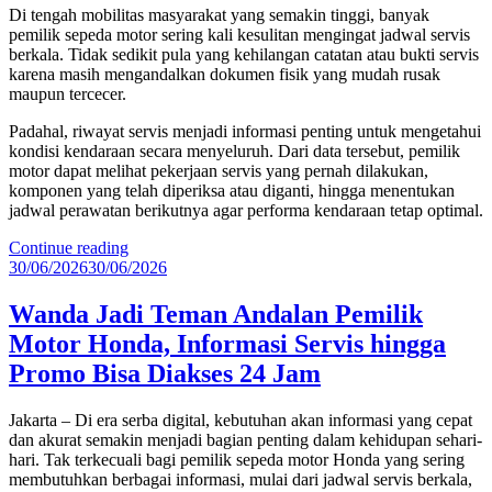
Di tengah mobilitas masyarakat yang semakin tinggi, banyak
pemilik sepeda motor sering kali kesulitan mengingat jadwal servis
berkala. Tidak sedikit pula yang kehilangan catatan atau bukti servis
karena masih mengandalkan dokumen fisik yang mudah rusak
maupun tercecer.
Padahal, riwayat servis menjadi informasi penting untuk mengetahui
kondisi kendaraan secara menyeluruh. Dari data tersebut, pemilik
motor dapat melihat pekerjaan servis yang pernah dilakukan,
komponen yang telah diperiksa atau diganti, hingga menentukan
jadwal perawatan berikutnya agar performa kendaraan tetap optimal.
“Aplikasi
Continue reading
Posted
WANDA
30/06/2026
30/06/2026
on
Honda
Simpan
Wanda Jadi Teman Andalan Pemilik
Riwayat
Motor Honda, Informasi Servis hingga
Servis
Motor
Promo Bisa Diakses 24 Jam
Digital,
Tak
Jakarta – Di era serba digital, kebutuhan akan informasi yang cepat
Perlu
dan akurat semakin menjadi bagian penting dalam kehidupan sehari-
Takut
hari. Tak terkecuali bagi pemilik sepeda motor Honda yang sering
Kehilangan
membutuhkan berbagai informasi, mulai dari jadwal servis berkala,
Data”