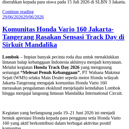
diserahkan kepada para siswa pada 15 Juli 2026 di SLBN 3 Jakarta.
“Wahana
Continue reading
Posted
Artha
29/06/2026
29/06/2026
on
Group
Berikan
Komunitas Honda Vario 160 Jakarta-
Pemeriksaan
Tangerang Rasakan Sensasi Track Day di
Mata
dan
Sirkuit Mandalika
Kacamata
Gratis
Lombok
– Impian banyak pecinta roda dua untuk menaklukkan
untuk
lintasan balap kebanggaan Indonesia akhirnya menjadi kenyataan.
100
Melalui kegiatan
Honda Track Day 2026
yang mengusung
Siswa
semangat
“Melesat Penuh Kebanggaan”
, PT Wahana Makmur
Berkebutuhan
Sejati (WMS) selaku Main Dealer sepeda motor Honda wilayah
Khusus
Jakarta-Tangerang mengajak komunitas Honda Vario 160
di
merasakan pengalaman eksklusif menjelajahi keindahan Lombok
Jakarta”
hingga menjajal langsung lintasan Mandalika International Circuit.
Kegiatan yang berlangsung pada 19–21 Juni 2026 ini menjadi
bentuk apresiasi Honda kepada para pengguna setia Honda Vario
160 yang aktif berkontribusi dalam berbagai aktivitas positif
komunitas.