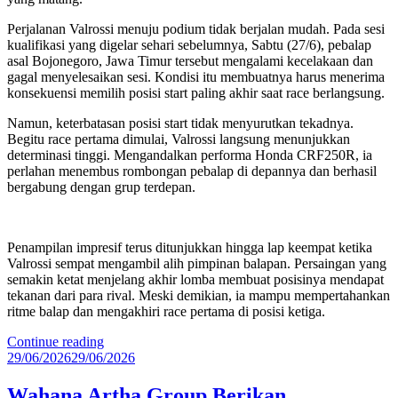
Perjalanan Valrossi menuju podium tidak berjalan mudah. Pada sesi
kualifikasi yang digelar sehari sebelumnya, Sabtu (27/6), pebalap
asal Bojonegoro, Jawa Timur tersebut mengalami kecelakaan dan
gagal menyelesaikan sesi. Kondisi itu membuatnya harus menerima
konsekuensi memilih posisi start paling akhir saat race berlangsung.
Namun, keterbatasan posisi start tidak menyurutkan tekadnya.
Begitu race pertama dimulai, Valrossi langsung menunjukkan
determinasi tinggi. Mengandalkan performa Honda CRF250R, ia
perlahan menembus rombongan pebalap di depannya dan berhasil
bergabung dengan grup terdepan.
Penampilan impresif terus ditunjukkan hingga lap keempat ketika
Valrossi sempat mengambil alih pimpinan balapan. Persaingan yang
semakin ketat menjelang akhir lomba membuat posisinya mendapat
tekanan dari para rival. Meski demikian, ia mampu mempertahankan
ritme balap dan mengakhiri race pertama di posisi ketiga.
“Raih
Continue reading
Posted
Podium
29/06/2026
29/06/2026
on
Perdana
di
Wahana Artha Group Berikan