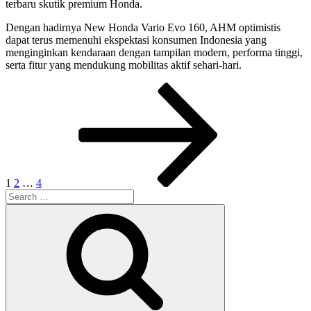
terbaru skutik premium Honda.
Dengan hadirnya New Honda Vario Evo 160, AHM optimistis
dapat terus memenuhi ekspektasi konsumen Indonesia yang
menginginkan kendaraan dengan tampilan modern, performa tinggi,
serta fitur yang mendukung mobilitas aktif sehari-hari.
Posts
Page
Page
Page
Next
page
pagination
1
2
…
4
Search
for:
Search