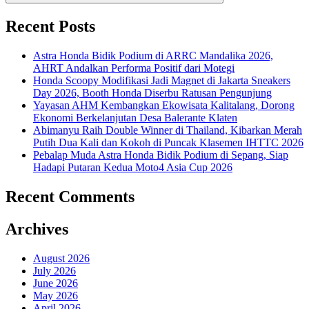
Recent Posts
Astra Honda Bidik Podium di ARRC Mandalika 2026,
AHRT Andalkan Performa Positif dari Motegi
Honda Scoopy Modifikasi Jadi Magnet di Jakarta Sneakers
Day 2026, Booth Honda Diserbu Ratusan Pengunjung
Yayasan AHM Kembangkan Ekowisata Kalitalang, Dorong
Ekonomi Berkelanjutan Desa Balerante Klaten
Abimanyu Raih Double Winner di Thailand, Kibarkan Merah
Putih Dua Kali dan Kokoh di Puncak Klasemen IHTTC 2026
Pebalap Muda Astra Honda Bidik Podium di Sepang, Siap
Hadapi Putaran Kedua Moto4 Asia Cup 2026
Recent Comments
Archives
August 2026
July 2026
June 2026
May 2026
April 2026