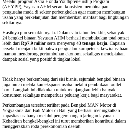
Melalui program Astra Honda Youthpreneurship Program
(AHYPP), Yayasan AHM secara konsisten membina para
pengusaha muda di sektor perbengkelan agar mampu membangun
usaha yang berkelanjutan dan memberikan manfaat bagi lingkungan
sekitarnya.
Hasilnya pun semakin nyata. Dalam satu tahun terakhir, sebanyak
24 bengkel binaan Yayasan AHM berhasil membukukan total omzet
lebih dari
Rp7,9 miliar
serta menyerap
43 tenaga kerja
. Capaian
tersebut menjadi bukti bahwa penguatan kompetensi kewirausahaan
mampu mendorong pertumbuhan ekonomi sekaligus menciptakan
dampak sosial yang positif di tingkat lokal.
Tidak hanya berkembang dari sisi bisnis, sejumlah bengkel binaan
juga mulai melakukan ekspansi usaha melalui pembukaan outlet
baru. Langkah ini dilakukan untuk menjangkau lebih banyak
konsumen sekaligus memperluas peluang kerja bagi masyarakat.
Perkembangan tersebut terlihat pada Bengkel MAN Motor di
Yogyakarta dan Bali Motor di Bali yang berhasil meningkatkan
kapasitas usahanya melalui pengembangan jaringan layanan.
Kehadiran bengkel-bengkel ini turut memberikan kontribusi dalam
menggerakkan roda perekonomian daerah.