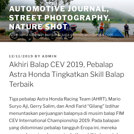
Skip
AUTOMOTIVE JOURNAL,
to
STREET PHOTOGRAPHY,
content
NATURE SHOT
Arsip lama silahkan kunjungi juga otoride.wordpress.com
POSTED
12/11/2019
BY
ADMIN
ON
Akhiri Balap CEV 2019, Pebalap
Astra Honda Tingkatkan Skill Balap
Terbaik
Tiga pebalap Astra Honda Racing Team (AHRT), Mario
Suryo Aji, Gerry Salim, dan Andi Farid “Gilang” Izdihar
menuntaskan perjuangan balapnya di musim balap FIM
CEV International Championship 2019. Pada balapan
yang didominasi pebalap tangguh Eropa ini, mereka