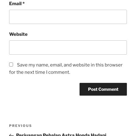
Email
*
Website
Save my name, email, and website in this browser
for the next time I comment.
Post
Previous
PREVIOUS
navigation
Post
Perjuangan Pebalap Astra Honda Hadapi