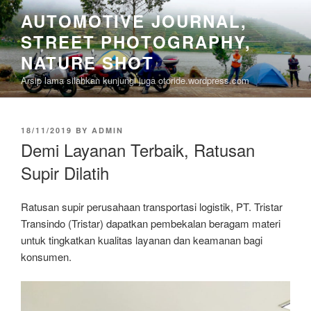
Skip
AUTOMOTIVE JOURNAL,
to
STREET PHOTOGRAPHY,
content
NATURE SHOT
Arsip lama silahkan kunjungi juga otoride.wordpress.com
POSTED
18/11/2019
BY
ADMIN
ON
Demi Layanan Terbaik, Ratusan
Supir Dilatih
Ratusan supir perusahaan transportasi logistik, PT. Tristar
Transindo (Tristar) dapatkan pembekalan beragam materi
untuk tingkatkan kualitas layanan dan keamanan bagi
konsumen.