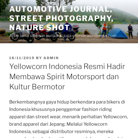
Skip
AUTOMOTIVE JOURNAL,
to
STREET PHOTOGRAPHY,
content
NATURE SHOT
Arsip lama silahkan kunjungi juga otoride.wordpress.com
POSTED
18/11/2019
BY
ADMIN
ON
Yellowcorn Indonesia Resmi Hadir
Membawa Spirit Motorsport dan
Kultur Bermotor
Berkembangnya gaya hidup berkendara para bikers di
Indonesia khususnya penggemar fashion riding
apparel dan street wear, menarik perhatian Yellowcorn,
brand apparel dari Jepang. Melalui Yellowcorn
Indonesia, sebagai distributor resminya, mereka