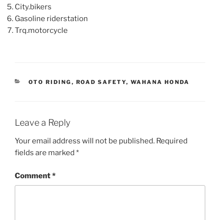
City.bikers
Gasoline riderstation
Trq.motorcycle
CATEGORIES
OTO RIDING
,
ROAD SAFETY
,
WAHANA HONDA
Leave a Reply
Your email address will not be published.
Required
fields are marked
*
Comment
*