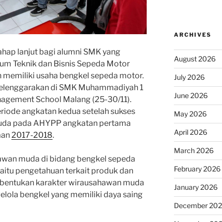
ARCHIVES
ap lanjut bagi alumni SMK yang
August 2026
um Teknik dan Bisnis Sepeda Motor
 memiliki usaha bengkel sepeda motor.
July 2026
iselenggarakan di SMK Muhammadiyah 1
June 2026
agement School Malang (25-30/11).
riode angkatan kedua setelah sukses
May 2026
uda pada AHYPP angkatan pertama
April 2026
aan
2017-2018
.
March 2026
awan muda di bidang bengkel sepeda
February 2026
yaitu pengetahuan terkait produk dan
bentukan karakter wirausahawan muda
January 2026
elola bengkel yang memiliki daya saing
December 20