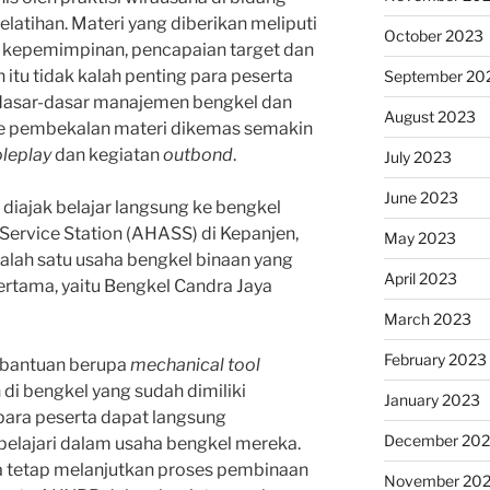
pelatihan. Materi yang diberikan meliputi
October 2023
, kepemimpinan, pencapaian target dan
in itu tidak kalah penting para peserta
September 20
 dasar-dasar manajemen bengkel dan
August 2023
e pembekalan materi dikemas semakin
oleplay
dan kegiatan
outbond
.
July 2023
June 2023
a diajak belajar langsung ke bengkel
Service Station (AHASS) di Kepanjen,
May 2023
alah satu usaha bengkel binaan yang
April 2023
rtama, yaitu Bengkel Candra Jaya
March 2023
February 2023
n bantuan berupa
mechanical tool
di bengkel yang sudah dimiliki
January 2023
 para peserta dapat langsung
December 202
pelajari dalam usaha bengkel mereka.
a tetap melanjutkan proses pembinaan
November 20