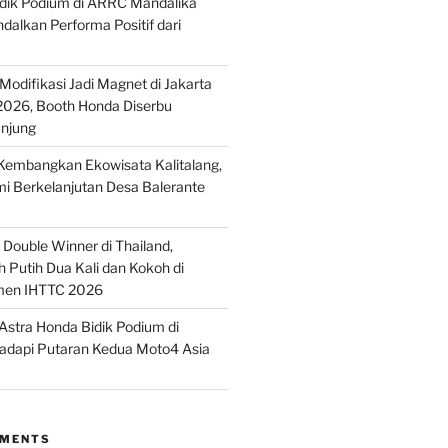
idik Podium di ARRC Mandalika
alkan Performa Positif dari
odifikasi Jadi Magnet di Jakarta
2026, Booth Honda Diserbu
njung
embangkan Ekowisata Kalitalang,
i Berkelanjutan Desa Balerante
Double Winner di Thailand,
 Putih Dua Kali dan Kokoh di
men IHTTC 2026
stra Honda Bidik Podium di
Hadapi Putaran Kedua Moto4 Asia
MMENTS