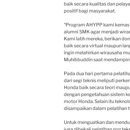
baik secara kualitas dan pel
positif bagi masyarakat.
“Program AHYPP kami kemas 
alumni SMK agar menjadi wira
Kami latih mereka, berikan do
baik secara virtual maupun l
ingin melahirkan wirausaha mud
Muhibbuddin saat mendamping
Pada dua hari pertama pelatih
dari segi teknis meliputi per
Honda baik secara teori maupu
dengan pengetahuan sistem kel
motor Honda. Selain itu teknol
disampaikan dalam pelatihan t
Untuk menguatkan dan menduku
juga dibekali pelatihan non tek