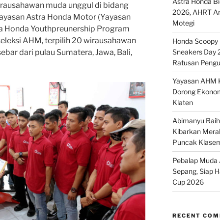
Astra Honda B
rausahawan muda unggul di bidang
2026, AHRT And
ayasan Astra Honda Motor (Yayasan
Motegi
a Honda Youthpreunership Program
seleksi AHM, terpilih 20 wirausahawan
Honda Scoopy M
ebar dari pulau Sumatera, Jawa, Bali,
Sneakers Day 
Ratusan Pengu
Yayasan AHM K
Dorong Ekonom
Klaten
Abimanyu Raih 
Kibarkan Merah
Puncak Klase
Pebalap Muda A
Sepang, Siap 
Cup 2026
RECENT CO