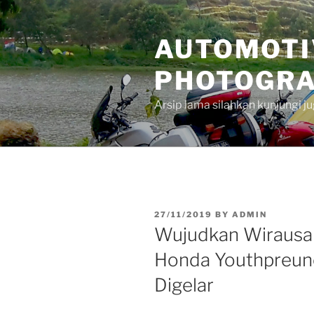
Skip
to
AUTOMOTI
content
PHOTOGRA
Arsip lama silahkan kunjungi 
POSTED
27/11/2019
BY
ADMIN
ON
Wujudkan Wirausah
Honda Youthpreun
Digelar