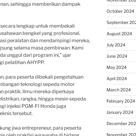
ayanan, sehingga memberikan dampak
October 2024
September 20
secara lengkap untuk membekali
usahawan bengkel yang profesional.
August 2024
nasi peralatan dan mendampingi mereka,
July 2024
angsung selama masa pembinaan. Kami
a unggul dari program ini,” ujar
June 2024
i pelatihan AHYPP.
May 2024
an, para peserta dibekali pengetahuan
April 2024
kembangan teknologi sepeda motor
March 2024
n praktik. Ilmu mereka diperkaya
istrikan, rangka, hingga mesin sepeda
February 2024
ogi injeksi PGM-FI Honda juga
January 2024
eknis tersebut.
December 20
ng jiwa entrepreneur, para peserta
November 20
nis oleh praktisi wirausaha di bidang