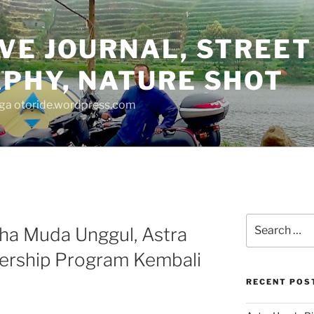
VE JOURNAL, STREET
PHY, NATURE SHOT
juga otoride.wordpress.com
Search
a Muda Unggul, Astra
for:
ership Program Kembali
RECENT POS