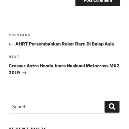
Post
Previous
PREVIOUS
navigation
Post
AHRT Persembahkan Rekor Baru Di Balap Asia
Next
NEXT
Post
Crosser Astra Honda Juara Nasional Motocross MX2
2019
Search
Search
for: