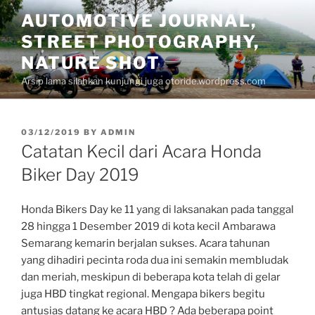
Skip
AUTOMOTIVE JOURNAL,
to
STREET PHOTOGRAPHY,
content
NATURE SHOT
Arsip lama silahkan kunjungi juga otoride.wordpress.com
POSTED
03/12/2019
BY
ADMIN
ON
Catatan Kecil dari Acara Honda
Biker Day 2019
Honda Bikers Day ke 11 yang di laksanakan pada tanggal
28 hingga 1 Desember 2019 di kota kecil Ambarawa
Semarang kemarin berjalan sukses. Acara tahunan
yang dihadiri pecinta roda dua ini semakin membludak
dan meriah, meskipun di beberapa kota telah di gelar
juga HBD tingkat regional. Mengapa bikers begitu
antusias datang ke acara HBD ? Ada beberapa point