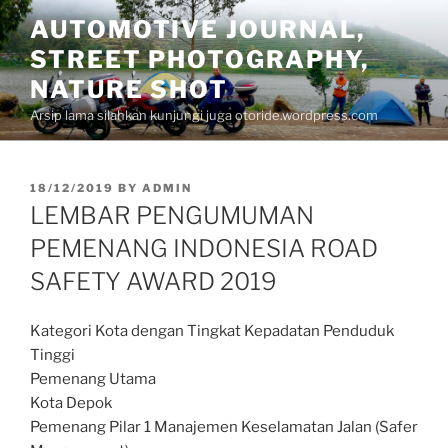
Skip
AUTOMOTIVE JOURNAL,
to
STREET PHOTOGRAPHY,
content
NATURE SHOT
Arsip lama silahkan kunjungi juga otoride.wordpress.com
POSTED
18/12/2019
BY
ADMIN
ON
LEMBAR PENGUMUMAN
PEMENANG INDONESIA ROAD
SAFETY AWARD 2019
Kategori Kota dengan Tingkat Kepadatan Penduduk
Tinggi
Pemenang Utama
Kota Depok
Pemenang Pilar 1 Manajemen Keselamatan Jalan (Safer