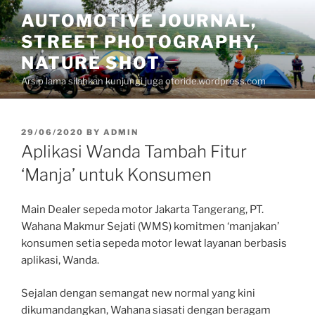
Skip
AUTOMOTIVE JOURNAL,
to
STREET PHOTOGRAPHY,
content
NATURE SHOT
Arsip lama silahkan kunjungi juga otoride.wordpress.com
POSTED
29/06/2020
BY
ADMIN
ON
Aplikasi Wanda Tambah Fitur
‘Manja’ untuk Konsumen
Main Dealer sepeda motor Jakarta Tangerang, PT.
Wahana Makmur Sejati (WMS) komitmen ‘manjakan’
konsumen setia sepeda motor lewat layanan berbasis
aplikasi, Wanda.
Sejalan dengan semangat new normal yang kini
dikumandangkan, Wahana siasati dengan beragam