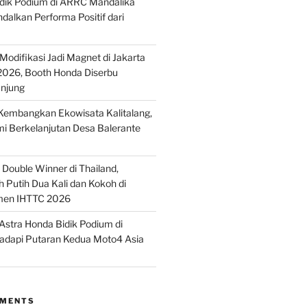
idik Podium di ARRC Mandalika
alkan Performa Positif dari
odifikasi Jadi Magnet di Jakarta
2026, Booth Honda Diserbu
njung
embangkan Ekowisata Kalitalang,
i Berkelanjutan Desa Balerante
Double Winner di Thailand,
 Putih Dua Kali dan Kokoh di
men IHTTC 2026
stra Honda Bidik Podium di
Hadapi Putaran Kedua Moto4 Asia
MMENTS