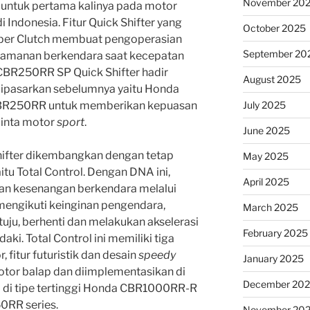
November 20
r untuk pertama kalinya pada motor
i Indonesia. Fitur Quick Shifter yang
October 2025
ipper Clutch membuat pengoperasian
September 20
nyamanan berkendara saat kecepatan
CBR250RR SP Quick Shifter hadir
August 2025
dipasarkan sebelumnya yaitu Honda
R250RR untuk memberikan kepuasan
July 2025
cinta motor
sport
.
June 2025
fter dikembangkan dengan tetap
May 2025
u Total Control. Dengan DNA ini,
April 2025
an kesenangan berkendara melalui
mengikuti keinginan pengendara,
March 2025
tuju, berhenti dan melakukan akselerasi
February 2025
ki. Total Control ini memiliki tiga
, fitur futuristik dan desain
speedy
January 2025
otor balap dan diimplementasikan di
December 20
a di tipe tertinggi Honda CBR1000RR-R
0RR series.
November 20