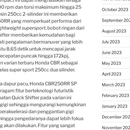
ompact ini dapat menghasilkan tenaga
000 rpm dan torsi maksimum hingga 25
October 2023
sin 250cc 2-silinder ini memberikan
September 20
50RR yang memperkuat performa dari
ightweight supersport
, bobot ringan dari
August 2023
ifter memberikan kemudahan bagi
ti pengalaman bermanuver yang lebih
July 2023
ktu 8,65 detik untuk mencapai jarak
June 2023
cepatan puncak hingga 172kpj,
n varian terbaru Honda CBR sebagai
May 2023
elas super sport 250cc dua silinder.
April 2023
da dapur pacu, Honda CBR250RR SP
March 2023
agam fitur berteknologi futuristik
February 2023
atan Quick Shifter pada varian ini
gigi sehingga mengurangi kemungkinan
January 2023
berakselerasi dan penggantian gigi
December 202
ehingga pengedaranya dapat lebih fokus
akan dilakukan. Fitur yang sangat
November 20