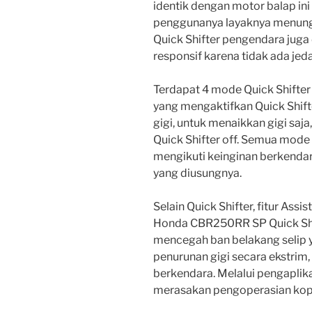
identik dengan motor balap i
penggunanya layaknya menung
Quick Shifter pengendara juga 
responsif karena tidak ada je
Terdapat 4 mode Quick Shifter
yang mengaktifkan Quick Shif
gigi, untuk menaikkan gigi saj
Quick Shifter off. Semua mode 
mengikuti keinginan berkenda
yang diusungnya.
Selain Quick Shifter, fitur Assi
Honda CBR250RR SP Quick Shift
mencegah ban belakang selip 
penurunan gigi secara ekstr
berkendara. Melalui pengaplika
merasakan pengoperasian kopli