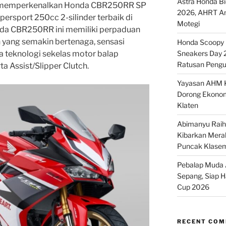
Astra Honda B
) memperkenalkan Honda CBR250RR SP
2026, AHRT And
persport 250cc 2-silinder terbaik di
Motegi
onda CBR250RR ini memiliki perpaduan
 yang semakin bertenaga, sensasi
Honda Scoopy M
ta teknologi sekelas motor balap
Sneakers Day 
Ratusan Pengu
ta Assist/Slipper Clutch.
Yayasan AHM K
Dorong Ekonom
Klaten
Abimanyu Raih 
Kibarkan Merah
Puncak Klase
Pebalap Muda A
Sepang, Siap 
Cup 2026
RECENT CO