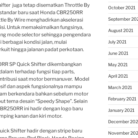
ter juga tetap disematkan Throttle By
October 2021
 standar baru saat Honda CBR250RR
September 20
ttle By Wire menghadirkan akselerasi
esisi. Untuk memaksimalkan fungsinya,
August 2021
iding mode selector sehingga pengendara
berbagai kondisi jalan, mulai
July 2021
rkuit hingga jalanan padat perkotaan.
June 2021
50RR SP Quick Shifter dikembangkan
May 2021
lam terhadap fungsi tiap parts,
April 2021
ntribusi saat motor bermanuver. Model
resif dan aspek fungsionalnya mampu
March 2021
am berkendara bahkan sebelum motor
February 2021
ebut tema desain “Speedy Shape”. Selain
 CBR250RR ini hadir dengan logo baru
January 2021
ping kanan dan kiri motor.
December 20
k Shifter hadir dengan stripe baru
November 20