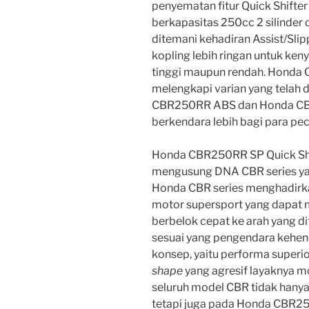
penyematan fitur Quick Shifte
berkapasitas 250cc 2 silinder d
ditemani kehadiran Assist/Sl
kopling lebih ringan untuk ke
tinggi maupun rendah. Honda 
melengkapi varian yang telah 
CBR250RR ABS dan Honda CB
berkendara lebih bagi para pe
Honda CBR250RR SP Quick Shi
mengusung DNA CBR series yait
Honda CBR series menghadirk
motor supersport yang dapat 
berbelok cepat ke arah yang di
sesuai yang pengendara kehenda
konsep, yaitu performa superior
shape
yang agresif layaknya m
seluruh model CBR tidak hany
tetapi juga pada Honda CBR25