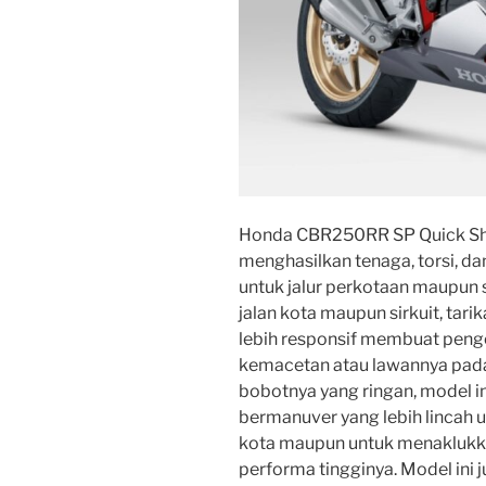
Honda CBR250RR SP Quick Shif
menghasilkan tenaga, torsi, da
untuk jalur perkotaan maupun 
jalan kota maupun sirkuit, ta
lebih responsif membuat pen
kemacetan atau lawannya pada 
bobotnya yang ringan, model 
bermanuver yang lebih lincah u
kota maupun untuk menaklukka
performa tingginya. Model ini