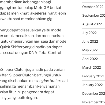
ni memberikan kebanggan bagi
October 2022
gangi motor balap MotoGP, berkat
dapat menikmati akselerasi yang lebih
September 20
da waktu saat memindahkan gigi.
August 2022
 yang dapat disesuaikan yaitu mode
July 2022
ter untuk menaikkan dan menurunkan
a, untuk menurunkan gigi saja dan mode
June 2022
Quick Shifter yang dihadirkan dapat
May 2022
ra sesuai dengan DNA Total Control
April 2022
March 2022
st/Slipper Clutch juga hadir pada varian
er. Slipper Clutch berfungsi untuk
February 2022
yang disebabkan oleh
engine brake
saat
January 2022
im, sehingga menambah kenyamanan
sian fitur ini, pengendara dapat
December 202
ng yang lebih ringan.
November 202