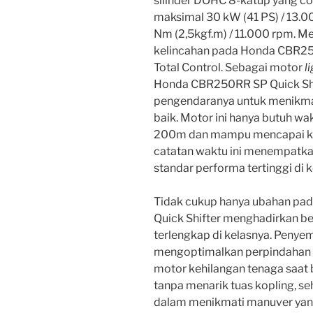
silinder DOHC 8-katup yang c
maksimal 30 kW (41 PS) / 13.
Nm (2,5kgf.m) / 11.000 rpm. Me
kelincahan pada Honda CBR2
Total Control. Sebagai motor
l
Honda CBR250RR SP Quick Sh
pengendaranya untuk menikma
baik. Motor ini hanya butuh wa
200m dan mampu mencapai ke
catatan waktu ini menempatka
standar performa tertinggi di k
Tidak cukup hanya ubahan pa
Quick Shifter menghadirkan ber
terlengkap di kelasnya. Penyem
mengoptimalkan perpindahan 
motor kehilangan tenaga saat 
tanpa menarik tuas kopling, s
dalam menikmati manuver yang 