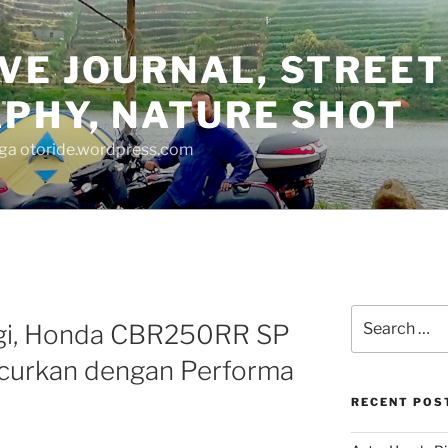
VE JOURNAL, STREET
PHY, NATURE SHOT
juga otoride.wordpress.com
Search
nggi, Honda CBR250RR SP
for:
uncurkan dengan Performa
RECENT POS