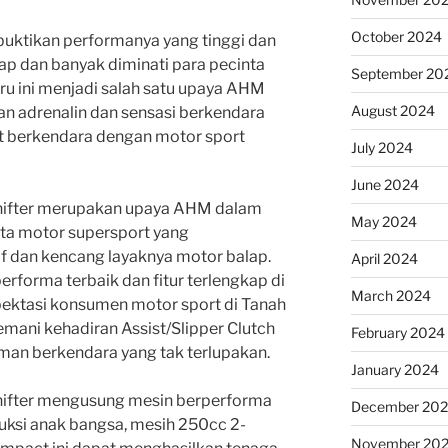
October 2024
ktikan performanya yang tinggi dan
alap dan banyak diminati para pecinta
September 20
ru ini menjadi salah satu upaya AHM
August 2024
n adrenalin dan sensasi berkendara
t berkendara dengan motor sport
July 2024
June 2024
ifter merupakan upaya AHM dalam
May 2024
ta motor supersport yang
f dan kencang layaknya motor balap.
April 2024
erforma terbaik dan fitur terlengkap di
March 2024
ektasi konsumen motor sport di Tanah
itemani kehadiran Assist/Slipper Clutch
February 2024
an berkendara yang tak terlupakan.
January 2024
ifter mengusung mesin berperforma
December 20
duksi anak bangsa, mesih 250cc 2-
November 20