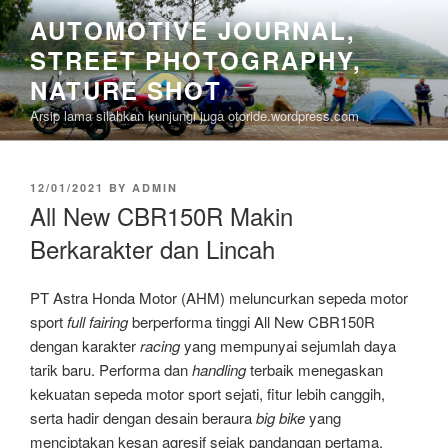
Skip
AUTOMOTIVE JOURNAL,
to
STREET PHOTOGRAPHY,
content
NATURE SHOT
Arsip lama silahkan kunjungi juga otoride.wordpress.com
POSTED
12/01/2021
BY
ADMIN
ON
All New CBR150R Makin
Berkarakter dan Lincah
PT Astra Honda Motor (AHM) meluncurkan sepeda motor
sport
full fairing
berperforma tinggi All New CBR150R
dengan karakter
racing
yang mempunyai sejumlah daya
tarik baru. Performa dan
handling
terbaik menegaskan
kekuatan sepeda motor sport sejati, fitur lebih canggih,
serta hadir dengan desain beraura
big bike
yang
menciptakan kesan agresif sejak pandangan pertama.