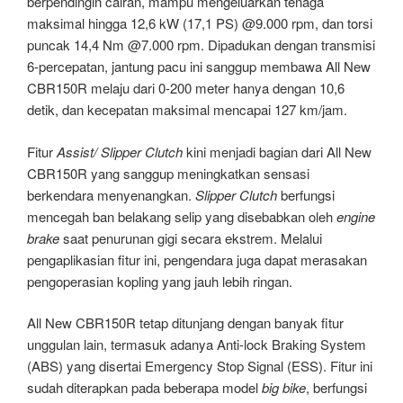
berpendingin cairan, mampu mengeluarkan tenaga
maksimal hingga 12,6 kW (17,1 PS) @9.000 rpm, dan torsi
puncak 14,4 Nm @7.000 rpm. Dipadukan dengan transmisi
6-percepatan, jantung pacu ini sanggup membawa All New
CBR150R melaju dari 0-200 meter hanya dengan 10,6
detik, dan kecepatan maksimal mencapai 127 km/jam.
Fitur
Assist/ Slipper Clutch
kini menjadi bagian dari All New
CBR150R yang sanggup meningkatkan sensasi
berkendara menyenangkan.
Slipper Clutch
berfungsi
mencegah ban belakang selip yang disebabkan oleh
engine
brake
saat penurunan gigi secara ekstrem. Melalui
pengaplikasian fitur ini, pengendara juga dapat merasakan
pengoperasian kopling yang jauh lebih ringan.
All New CBR150R tetap ditunjang dengan banyak fitur
unggulan lain, termasuk adanya Anti-lock Braking System
(ABS) yang disertai Emergency Stop Signal (ESS). Fitur ini
sudah diterapkan pada beberapa model
big bike
, berfungsi