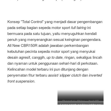
Konsep ”Total Control” yang menjadi dasar pengembangan
pada setiap bagian sepeda motor sport
full fairing
ini
bermuara pada satu tujuan, yaitu menyuguhkan kendali
penuh yang menyenangkan sesuai keinginan pengendara.
All New CBR150R adalah jawaban perkembangan
kebutuhan pecinta sepeda motor sport yang menyukai
desain agresif, canggih,
up to date
, ringan, sekaligus lincah
dan nyaman untuk penggunaan sehari-hari di perkotaan.
Kelincahan model terbaru ini pun ditunjang dengan
penyematan fitur terbaru
assist/ slipper clutch
dan
inverted
front suspension
.
Shanghai, China – April 27,
Large empty parking lot for car
2019
ads.