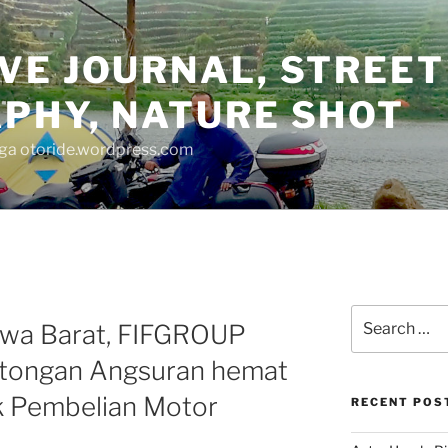
VE JOURNAL, STREET
PHY, NATURE SHOT
juga otoride.wordpress.com
Search
Jawa Barat, FIFGROUP
for:
tongan Angsuran hemat
uk Pembelian Motor
RECENT POS