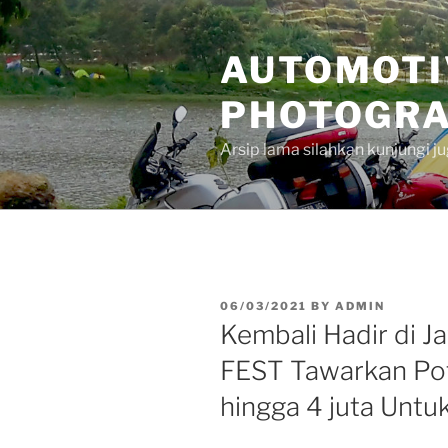
Skip
to
AUTOMOTI
content
PHOTOGRA
Arsip lama silahkan kunjungi 
POSTED
06/03/2021
BY
ADMIN
ON
Kembali Hadir di 
FEST Tawarkan Po
hingga 4 juta Unt