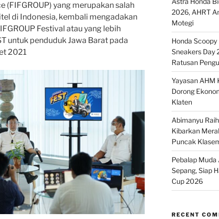
Astra Honda B
nce (FIFGROUP) yang merupakan salah
2026, AHRT And
tel di Indonesia, kembali mengadakan
Motegi
IFGROUP Festival atau yang lebih
T untuk penduduk Jawa Barat pada
Honda Scoopy M
et 2021
Sneakers Day 
Ratusan Pengu
Yayasan AHM K
Dorong Ekonom
Klaten
Abimanyu Raih 
Kibarkan Merah
Puncak Klase
Pebalap Muda A
Sepang, Siap 
Cup 2026
RECENT CO