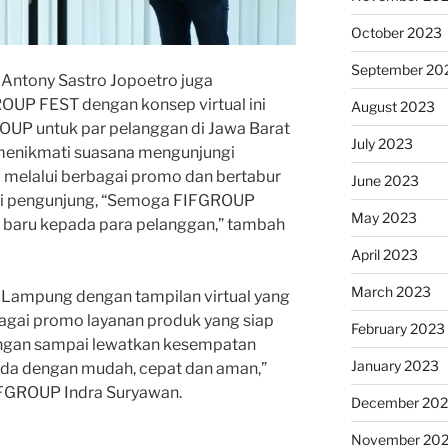
October 2023
September 20
Antony Sastro Jopoetro juga
UP FEST dengan konsep virtual ini
August 2023
OUP untuk par pelanggan di Jawa Barat
July 2023
enikmati suasana mengunjungi
i melalui berbagai promo dan bertabur
June 2023
agi pengunjung, “Semoga FIFGROUP
May 2023
baru kepada para pelanggan,” tambah
April 2023
March 2023
 Lampung dengan tampilan virtual yang
agai promo layanan produk yang siap
February 2023
angan sampai lewatkan kesempatan
January 2023
nda dengan mudah, cepat dan aman,”
FIFGROUP Indra Suryawan.
December 202
November 20