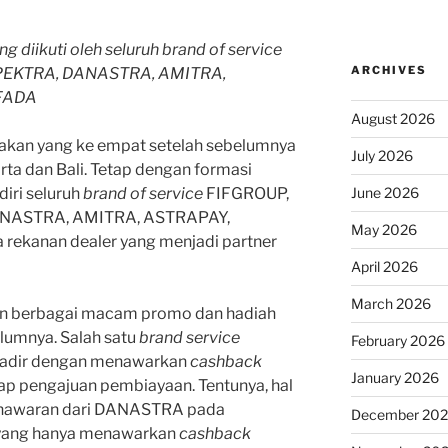
 diikuti oleh seluruh
brand of service
ARCHIVES
SPEKTRA, DANASTRA, AMITRA,
FADA
August 2026
akan yang ke empat setelah sebelumnya
July 2026
rta dan Bali. Tetap dengan formasi
diri seluruh
brand of service
FIFGROUP,
June 2026
DANASTRA, AMITRA, ASTRAPAY,
May 2026
rekanan dealer yang menjadi partner
April 2026
March 2026
an berbagai macam promo dan hadiah
lumnya. Salah satu
brand service
February 2026
adir dengan menawarkan
cashback
January 2026
iap pengajuan pembiayaan. Tentunya, hal
enawaran dari DANASTRA pada
December 20
yang hanya menawarkan
cashback