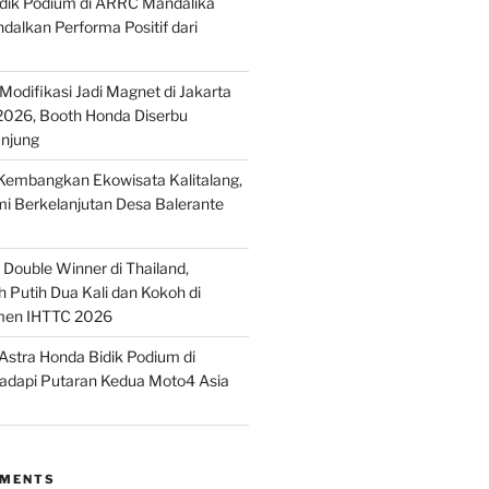
idik Podium di ARRC Mandalika
alkan Performa Positif dari
odifikasi Jadi Magnet di Jakarta
2026, Booth Honda Diserbu
njung
embangkan Ekowisata Kalitalang,
i Berkelanjutan Desa Balerante
Double Winner di Thailand,
 Putih Dua Kali dan Kokoh di
men IHTTC 2026
stra Honda Bidik Podium di
Hadapi Putaran Kedua Moto4 Asia
MMENTS