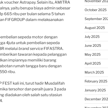
November 20
k voucher Astrapay. Selain itu, AMITRA
alnya, yaitu berupa biaya admin sebesar
October 2025
p 665 ribu per bulan selama 5 tahun
September 20
gan FIFGROUP dalam melaksanakan
August 2025
July 2025
embelian sepeda motor dengan
ga 4juta untuk pembelian sepeda
June 2025
BR melalui
brand service
FIFASTRA.
mberikan tawaran kepada pelanggan
May 2025
kan impiannya memiliki barang
April 2025
rabotan rumah tangga baru dengan
550 ribu.
March 2025
February 2025
ST kali ini, turut hadir Musdalifah
ika tersohor dan peraih juara 3 pada
January 2025
ng diadakan oleh salah satu stasiun
December 20
4.
November 20