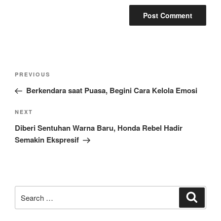
Post
Previous
PREVIOUS
navigation
Post
Berkendara saat Puasa, Begini Cara Kelola Emosi
Next
NEXT
Post
Diberi Sentuhan Warna Baru, Honda Rebel Hadir
Semakin Ekspresif
Search
Search
for: