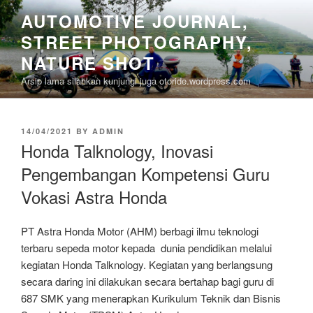
Skip
AUTOMOTIVE JOURNAL,
to
STREET PHOTOGRAPHY,
content
NATURE SHOT
Arsip lama silahkan kunjungi juga otoride.wordpress.com
POSTED
14/04/2021
BY
ADMIN
ON
Honda Talknology, Inovasi
Pengembangan Kompetensi Guru
Vokasi Astra Honda
PT Astra Honda Motor (AHM) berbagi ilmu teknologi
terbaru sepeda motor kepada dunia pendidikan melalui
kegiatan Honda Talknology. Kegiatan yang berlangsung
secara daring ini dilakukan secara bertahap bagi guru di
687 SMK yang menerapkan Kurikulum Teknik dan Bisnis