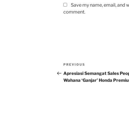
Save my name, email, and we
comment.
Post
Previous
PREVIOUS
navigation
Post
Apresiasi Semangat Sales Peop
Wahana ‘Ganjar’ Honda Premi