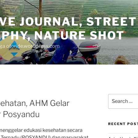
VE JOURNAL, STREET
PHY, NATURE SHOT
juga otoride.wordpress.com
Search
sehatan, AHM Gelar
for:
r Posyandu
RECENT POS
enggelar edukasi kesehatan secara
an Terpadu (POSYANDU) dan masyarakat