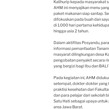
Kalihurip kepada masyarakat se
AHM ini menyajikan menu yang
paket makanan siap santap. S
difokuskan pada buah dan say
di 1.000 hari pertama kehidup
hingga usia 2 tahun.
Dalam aktifitas Posyandu, para
informasi pemanfaatan Tanam
masyarat dilingkungan desa K
pengobatan penyakit secara r
yang bergizi bagi Ibu dan BALI
Pada kegiatan ini, AHM diduk
setempat, dokter-dokter yang
praktisi kesehatan dari Fakult
dan para pelajar dari sekolah
Satu Hati sebagai upaya untuk
area Jawa Barat.