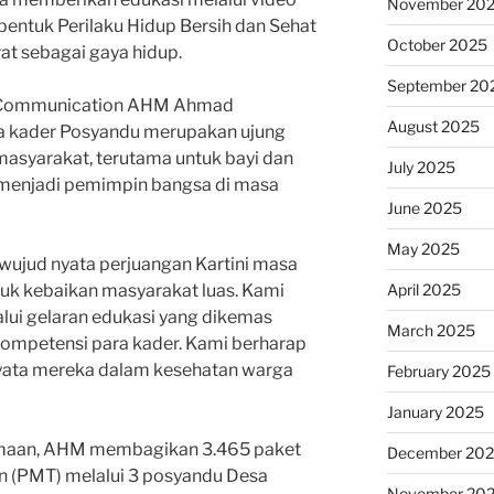
November 20
entuk Perilaku Hidup Bersih dan Sehat
October 2025
at sebagai gaya hidup.
September 20
e Communication AHM Ahmad
August 2025
 kader Posyandu merupakan ujung
asyarakat, terutama untuk bayi dan
July 2025
n menjadi pemimpin bangsa di masa
June 2025
May 2025
u wujud nyata perjuangan Kartini masa
April 2025
ntuk kebaikan masyarakat luas. Kami
lui gelaran edukasi yang dikemas
March 2025
ompetensi para kader. Kami berharap
yata mereka dalam kesehatan warga
February 2025
January 2025
maan, AHM membagikan 3.465 paket
December 20
(PMT) melalui 3 posyandu Desa
November 20