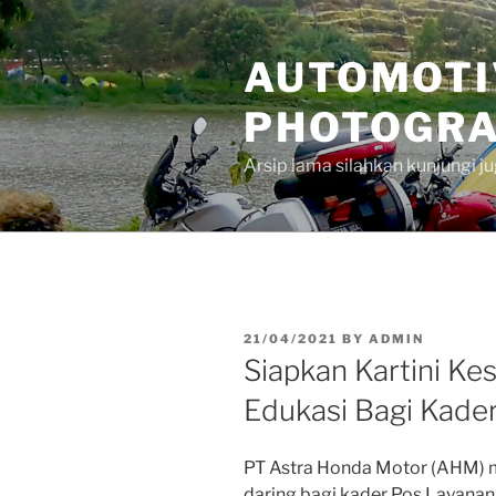
Skip
to
AUTOMOTI
content
PHOTOGRA
Arsip lama silahkan kunjungi 
POSTED
21/04/2021
BY
ADMIN
ON
Siapkan Kartini Ke
Edukasi Bagi Kade
PT Astra Honda Motor (AHM) m
daring bagi kader Pos Layan