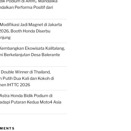
idik Podium di ARRC Mandalika
alkan Performa Positif dari
odifikasi Jadi Magnet di Jakarta
2026, Booth Honda Diserbu
njung
embangkan Ekowisata Kalitalang,
i Berkelanjutan Desa Balerante
Double Winner di Thailand,
 Putih Dua Kali dan Kokoh di
men IHTTC 2026
stra Honda Bidik Podium di
Hadapi Putaran Kedua Moto4 Asia
MMENTS