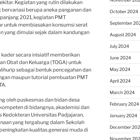
kitar. Kegiatan yang rutin dilakukan
 bervariasi berupa aneka panganan dan
October 2024
epanjang 2021, kegiatan PMT
September 20
ur untuk membiasakan konsumsi serat
an yang dimulai sejak dalam kandungan
August 2024
July 2024
 kader secara inisiatif memberikan
June 2024
an Obat dan Keluarga (TOGA) untuk
May 2024
alihurip sebagai bentuk pencegahan dan
ingan maupun tutorial pembuatan PMT
April 2024
TA.
March 2024
ung oleh puskesmas dan bidan desa
February 2024
 kompeten di bidangnya, akademisi dan
as Kedokteran Universitas Padjajaran,
January 2024
 binaan yang tergabung dalam Sekolah
December 20
 peningkatan kualitas generasi muda di
November 20