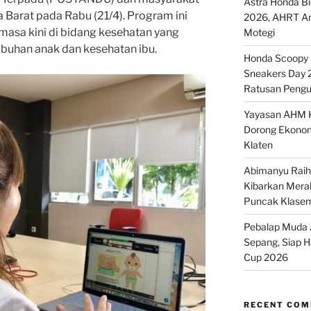
Astra Honda B
 Barat pada Rabu (21/4). Program ini
2026, AHRT And
masa kini di bidang kesehatan yang
Motegi
buhan anak dan kesehatan ibu.
Honda Scoopy M
Sneakers Day 
Ratusan Pengu
Yayasan AHM K
Dorong Ekonom
Klaten
Abimanyu Raih 
Kibarkan Merah
Puncak Klase
Pebalap Muda A
Sepang, Siap 
Cup 2026
RECENT CO