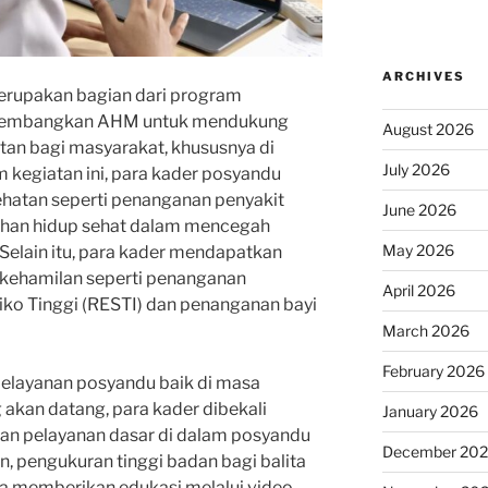
ARCHIVES
erupakan bagian dari program
ikembangkan AHM untuk mendukung
August 2026
tan bagi masyarakat, khususnya di
July 2026
 kegiatan ini, para kader posyandu
hatan seperti penanganan penyakit
June 2026
ihan hidup sehat dalam mencegah
May 2026
 Selain itu, para kader mendapatkan
kehamilan seperti penanganan
April 2026
iko Tinggi (RESTI) dan penanganan bayi
March 2026
February 2026
pelayanan posyandu baik di masa
akan datang, para kader dibekali
January 2026
n pelayanan dasar di dalam posyandu
December 20
, pengukuran tinggi badan bagi balita
uga memberikan edukasi melalui video