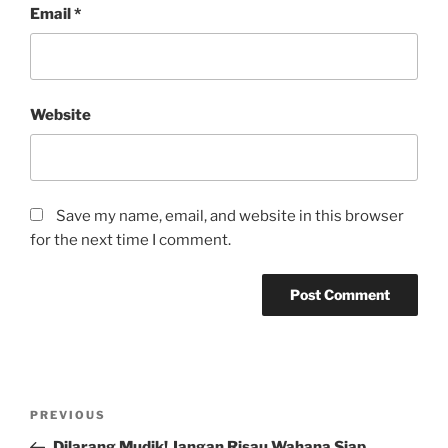
Email
*
Website
Save my name, email, and website in this browser
for the next time I comment.
Post
Previous
PREVIOUS
navigation
Post
Dilarang Mudik! Jangan Risau Wahana Siap