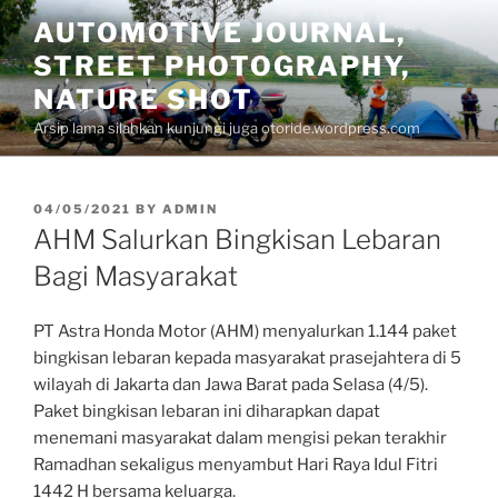
Skip
AUTOMOTIVE JOURNAL,
to
STREET PHOTOGRAPHY,
content
NATURE SHOT
Arsip lama silahkan kunjungi juga otoride.wordpress.com
POSTED
04/05/2021
BY
ADMIN
ON
AHM Salurkan Bingkisan Lebaran
Bagi Masyarakat
PT Astra Honda Motor (AHM) menyalurkan 1.144 paket
bingkisan lebaran kepada masyarakat prasejahtera di 5
wilayah di Jakarta dan Jawa Barat pada Selasa (4/5).
Paket bingkisan lebaran ini diharapkan dapat
menemani masyarakat dalam mengisi pekan terakhir
Ramadhan sekaligus menyambut Hari Raya Idul Fitri
1442 H bersama keluarga.