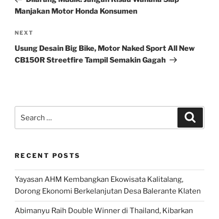
Manjakan Motor Honda Konsumen
Next
NEXT
Post
Usung Desain Big Bike, Motor Naked Sport All New
CB150R Streetfire Tampil Semakin Gagah
Search
Search
for:
RECENT POSTS
Yayasan AHM Kembangkan Ekowisata Kalitalang,
Dorong Ekonomi Berkelanjutan Desa Balerante Klaten
Abimanyu Raih Double Winner di Thailand, Kibarkan