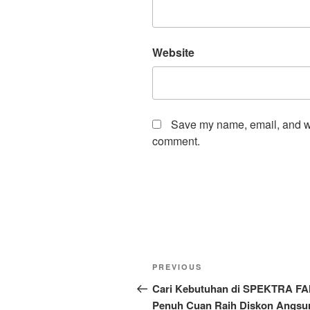
Website
Save my name, email, and web
comment.
Post
Previous
PREVIOUS
navigation
Post
Cari Kebutuhan di SPEKTRA FA
Penuh Cuan Raih Diskon Angsu