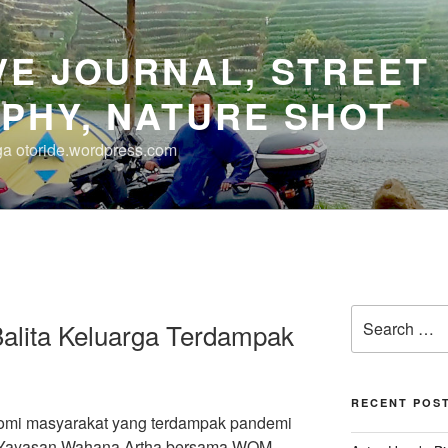
E JOURNAL, STREET
PHY, NATURE SHOT
uga otoride.wordpress.com
Search
alita Keluarga Terdampak
for:
RECENT POS
omi masyarakat yang terdampak pandemi
 Yayasan Wahana Artha bersama WOM