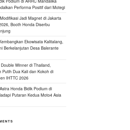
dik Podium di ARRC Mandalika
alkan Performa Positif dari Motegi
odifikasi Jadi Magnet di Jakarta
2026, Booth Honda Diserbu
njung
embangkan Ekowisata Kalitalang,
 Berkelanjutan Desa Balerante
Double Winner di Thailand,
 Putih Dua Kali dan Kokoh di
men IHTTC 2026
stra Honda Bidik Podium di
Hadapi Putaran Kedua Moto4 Asia
MENTS