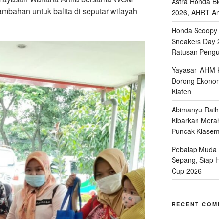
Astra Honda Bi
ambahan untuk balita di seputar wilayah
2026, AHRT And
Honda Scoopy M
Sneakers Day 
Ratusan Pengu
Yayasan AHM K
Dorong Ekonomi
Klaten
Abimanyu Raih 
Kibarkan Merah
Puncak Klase
Pebalap Muda A
Sepang, Siap 
Cup 2026
RECENT COM