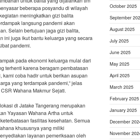
mbahan untuk balita yang dijalankan tim
October 2025
nyasar beberapa posyandu di wilayah
kegiatan meningkatkan gizi balita
September 20
terdampak langsung pandemi akan
August 2025
an. Selain bertujuan jaga gizi balita,
n ini juga ikut bantu keluarga yang secara
July 2025
ibat pandemi.
June 2025
ampak pada ekonomi keluarga mulai dari
May 2025
g terhenti karena beragam pembatasan
ni, kami coba hadir untuk berikan asupan
April 2025
uarga yang terdampak pandemi,” jelas
March 2025
f CSR Wahana Makmur Sejati.
February 2025
okasi di Jatake Tangerang merupakan
January 2025
kan Yayasan Wahana Artha untuk
eterbatasan fasilitas kesehatan. Semua
December 202
ahana khususnya yang miliki
November 202
menyediakan layanan pemeriksaan oleh