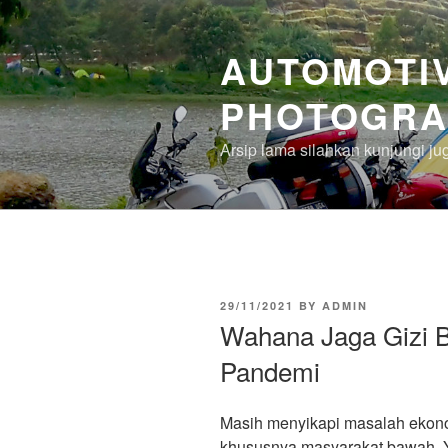
Skip
to
AUTOMOTIV
content
PHOTOGRA
Arsip lama silahkan kunjungi j
POSTED
29/11/2021
BY
ADMIN
ON
Wahana Jaga Gizi B
Pandemi
Masih menyikapi masalah ekon
khususnya masyarakat bawah,