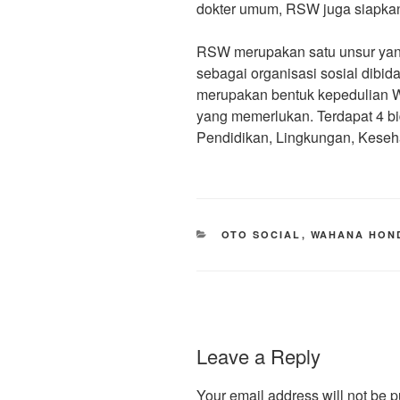
dokter umum, RSW juga siapkan
RSW merupakan satu unsur yan
sebagai organisasi sosial dibi
merupakan bentuk kepedulian 
yang memerlukan. Terdapat 4 bi
Pendidikan, Lingkungan, Kese
CATEGORIES
OTO SOCIAL
,
WAHANA HON
Leave a Reply
Your email address will not be p