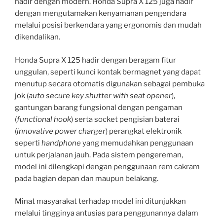
hadir dengan modern. Honda Supra X 125 juga hadir
dengan mengutamakan kenyamanan pengendara
melalui posisi berkendara yang ergonomis dan mudah
dikendalikan.
Honda Supra X 125 hadir dengan beragam fitur
unggulan, seperti kunci kontak bermagnet yang dapat
menutup secara otomatis digunakan sebagai pembuka
jok (
auto secure key shutter with seat opener
),
gantungan barang fungsional dengan pengaman
(
f
unctional
hook
) serta socket pengisian baterai
(
innovative power
charger
) perangkat elektronik
seperti
handphone
yang memudahkan penggunaan
untuk perjalanan jauh. Pada sistem pengereman,
model ini dilengkapi dengan penggunaan rem cakram
pada bagian depan dan maupun belakang.
Minat masyarakat terhadap model ini ditunjukkan
melalui tingginya antusias para penggunannya dalam