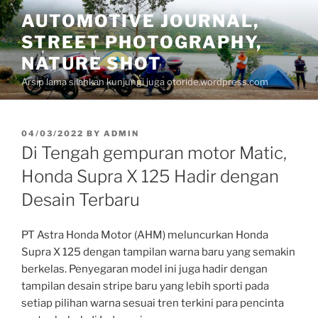
Skip
AUTOMOTIVE JOURNAL,
to
STREET PHOTOGRAPHY,
content
NATURE SHOT
Arsip lama silahkan kunjungi juga otoride.wordpress.com
POSTED
04/03/2022
BY
ADMIN
ON
Di Tengah gempuran motor Matic,
Honda Supra X 125 Hadir dengan
Desain Terbaru
PT Astra Honda Motor (AHM) meluncurkan Honda
Supra X 125 dengan tampilan warna baru yang semakin
berkelas. Penyegaran model ini juga hadir dengan
tampilan desain stripe baru yang lebih sporti pada
setiap pilihan warna sesuai tren terkini para pencinta