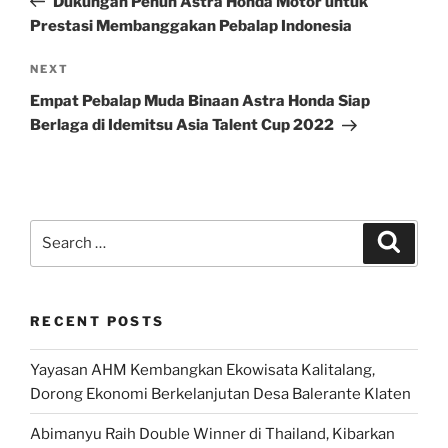
Dukungan Penuh Astra Honda Motor untuk
Prestasi Membanggakan Pebalap Indonesia
Next
NEXT
Post
Empat Pebalap Muda Binaan Astra Honda Siap
Berlaga di Idemitsu Asia Talent Cup 2022
Search
Search
for:
RECENT POSTS
Yayasan AHM Kembangkan Ekowisata Kalitalang,
Dorong Ekonomi Berkelanjutan Desa Balerante Klaten
Abimanyu Raih Double Winner di Thailand, Kibarkan