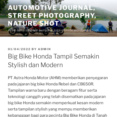
Skip
AUTOMOTIVE JOURNAL,
to
STREET PHOTOGRAPHY,
content
NATURE SHOT
Arsip lama silahkan kunjungi juga otoride.wordpress.com
POSTED
01/04/2022
BY
ADMIN
ON
Big Bike Honda Tampil Semakin
Stylish dan Modern
PT Astra Honda Motor (AHM) memberikan penyegaran
pada jajaran big bike Honda Rebel dan CB650R.
Tampilan warna baru dengan beragam fitur serta
teknologi canggih yang telah disematkan pada jajaran
big bike Honda semakin memperkuat kesan modern
serta tampilan stylish yang mempu memberikan
kebanggaan bagi para pecinta Big Bike Honda di Tanah