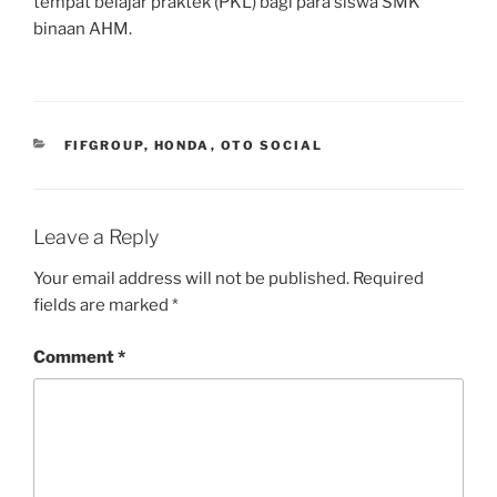
tempat belajar praktek (PKL) bagi para siswa SMK
binaan AHM.
CATEGORIES
FIFGROUP
,
HONDA
,
OTO SOCIAL
Leave a Reply
Your email address will not be published.
Required
fields are marked
*
Comment
*