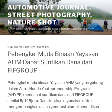
Skip
AUTOMOTIVE JOURNAL,
to
STREET PHOTOGRAPHY,
content
NATURE SHOT
Arsip lama silahkan kunjungi juga otoride.wordpress.com
POSTED
03/06/2022
BY
ADMIN
ON
Pebengkel Muda Binaan Yayasan
AHM Dapat Suntikan Dana dari
FIFGROUP
Pebengkel muda binaan Yayasan AHM yang tergabung
dalam Astra Honda Youthpreneurship Program
(AHYPP) mendapat suntikan dana dari FIFGROUP
senilai Rp145juta. Dana ini akan digunakan untuk
mengembangkan usaha generasi alumni pendidikan