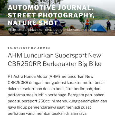
Skip
AUTOMOTIVE JOURNAL,
to
STREET PHOTOGRAPHY,
content
NATURE SHOT
Arsip lama silahkan kunjungi juga otoride.wordpress.com
POSTED
19/09/2022
BY
ADMIN
ON
AHM Luncurkan Supersport New
CBR250RR Berkarakter Big Bike
PT Astra Honda Motor (AHM) meluncurkan New
CBR250RR dengan mengadopsi karakter motor besar
dalam keseluruhan desain bodi, fitur berlimpah, dan
performa mesin lebih bertenaga. Beragam perubahan
pada supersport 250cc ini mendukung penampilan dan
gaya hidup pengendaranya saat menjadi pusat
perhatian yang membanggakan di jalan raya.