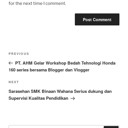
for the next time I comment.
Post
Previous
PREVIOUS
navigation
Post
PT. AHM Gelar Workshop Bedah Tehnologi Honda
160 series bersama Blogger dan Vlogger
Next
NEXT
Post
Sarasehan SMK Binaan Wahana Serius dukung dan
Supervisi Kualitas Pendidikan