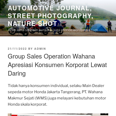
Skip
AUTOMOTIVE JOURNAL,
to
STREET PHOTOGRAPHY,
content
NATURE SHOT
Arsip lama silahkan kunjungi juga otoride.wordpress.com
POSTED
21/11/2022
BY
ADMIN
ON
Group Sales Operation Wahana
Apresiasi Konsumen Korporat Lewat
Daring
Tidak hanya konsumen individual, selaku Main Dealer
sepeda motor Honda Jakarta Tangerang, PT. Wahana
Makmur Sejati (WMS) juga melayani kebutuhan motor
Honda skala korporat.