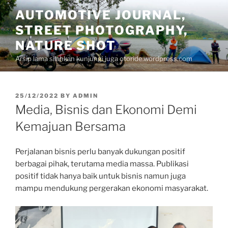
Skip
AUTOMOTIVE JOURNAL,
to
STREET PHOTOGRAPHY,
content
NATURE SHOT
Arsip lama silahkan kunjungi juga otoride.wordpress.com
POSTED
25/12/2022
BY
ADMIN
ON
Media, Bisnis dan Ekonomi Demi
Kemajuan Bersama
Perjalanan bisnis perlu banyak dukungan positif
berbagai pihak, terutama media massa. Publikasi
positif tidak hanya baik untuk bisnis namun juga
mampu mendukung pergerakan ekonomi masyarakat.