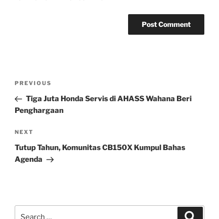
Post
Previous
PREVIOUS
navigation
Post
Tiga Juta Honda Servis di AHASS Wahana Beri
Penghargaan
Next
NEXT
Post
Tutup Tahun, Komunitas CB150X Kumpul Bahas
Agenda
Search
Search