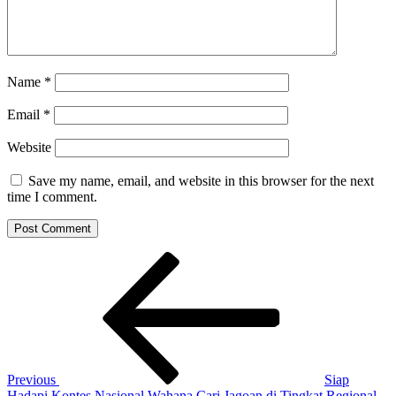
Name
*
Email
*
Website
Save my name, email, and website in this browser for the next
time I comment.
Post
Previous
Post
navigation
Previous
Siap
Hadapi Kontes Nasional Wahana Cari Jagoan di Tingkat Regional