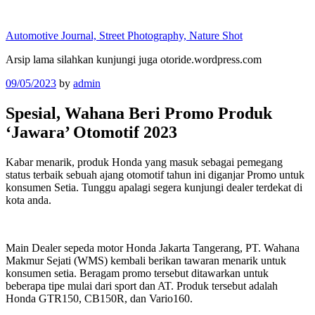
Skip
to
Automotive Journal, Street Photography, Nature Shot
content
Arsip lama silahkan kunjungi juga otoride.wordpress.com
Posted
09/05/2023
by
admin
on
Spesial, Wahana Beri Promo Produk
‘Jawara’ Otomotif 2023
Kabar menarik, produk Honda yang masuk sebagai pemegang
status terbaik sebuah ajang otomotif tahun ini diganjar Promo untuk
konsumen Setia. Tunggu apalagi segera kunjungi dealer terdekat di
kota anda.
Main Dealer sepeda motor Honda Jakarta Tangerang, PT. Wahana
Makmur Sejati (WMS) kembali berikan tawaran menarik untuk
konsumen setia. Beragam promo tersebut ditawarkan untuk
beberapa tipe mulai dari sport dan AT. Produk tersebut adalah
Honda GTR150, CB150R, dan Vario160.