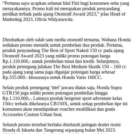
“Pertama saya ucapkan selamat Idul Fitri bagi konsumen setia yang
merayakannya. Promo kali ini merupakan produk penyandang
predikat terbaik pada ajang Otomotif Award 2023,” jelas Head of
Marketing 2023, Olivia Widyasuwita.
Dinobatkan oleh salah satu media otomotif ternama, Wahana Honda
sediakan promo menarik untuk pembelian dua produk. Pertama,
produk penyandang The Best of Sport Naked 150 cc pada ajang
Otomotif Award 2023 yang miliki promo potongan harga
Rp.1.110.000,- untuk pembelian tunai dan kredit. Selanjutnya,
produk pemegang julukan The Best Medium Skutik 150 – 160 cc
pada ajang yang sama juga diganjar potongan harga sebesar
Rp.555.000.- khususnya untuk Honda Vario 160CC.
Selain produk pemegang ‘titel’ jawara diatas saja, Honda Supra
GTR150 juga miliki promo potongan pembelian hingga
Rp.1.110.000,-. Lainnya produk bergenre sport adventure kelas
150cc terbaik dikelasnya CB150X, untuk setiap pembelian tipe ini
konsumen akan mendapatkan voucher modifikasi dan gratis
Accesories Custom Urban Seat.
Seluruh promo tersebut berlaku diseluruh jaringan dealer resmi
Honda di Jakarta dan Tangerang sepanjang bulan Mei 2023.