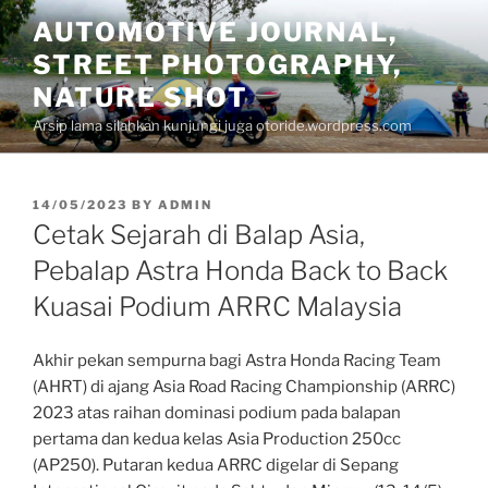
Skip
AUTOMOTIVE JOURNAL,
to
STREET PHOTOGRAPHY,
content
NATURE SHOT
Arsip lama silahkan kunjungi juga otoride.wordpress.com
POSTED
14/05/2023
BY
ADMIN
ON
Cetak Sejarah di Balap Asia,
Pebalap Astra Honda Back to Back
Kuasai Podium ARRC Malaysia
Akhir pekan sempurna bagi Astra Honda Racing Team
(AHRT) di ajang Asia Road Racing Championship (ARRC)
2023 atas raihan dominasi podium pada balapan
pertama dan kedua kelas Asia Production 250cc
(AP250). Putaran kedua ARRC digelar di Sepang