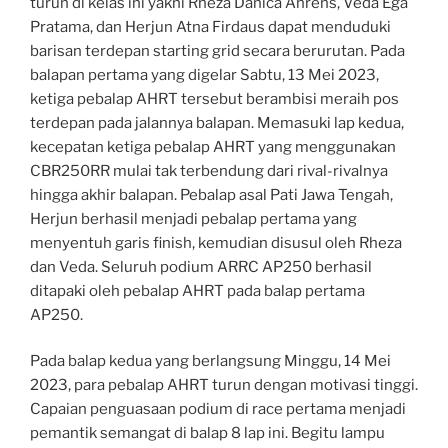
turun di kelas ini yakni Rheza Danica Ahrens, Veda Ega
Pratama, dan Herjun Atna Firdaus dapat menduduki
barisan terdepan starting grid secara berurutan. Pada
balapan pertama yang digelar Sabtu, 13 Mei 2023,
ketiga pebalap AHRT tersebut berambisi meraih pos
terdepan pada jalannya balapan. Memasuki lap kedua,
kecepatan ketiga pebalap AHRT yang menggunakan
CBR250RR mulai tak terbendung dari rival-rivalnya
hingga akhir balapan. Pebalap asal Pati Jawa Tengah,
Herjun berhasil menjadi pebalap pertama yang
menyentuh garis finish, kemudian disusul oleh Rheza
dan Veda. Seluruh podium ARRC AP250 berhasil
ditapaki oleh pebalap AHRT pada balap pertama
AP250.
Pada balap kedua yang berlangsung Minggu, 14 Mei
2023, para pebalap AHRT turun dengan motivasi tinggi.
Capaian penguasaan podium di race pertama menjadi
pemantik semangat di balap 8 lap ini. Begitu lampu