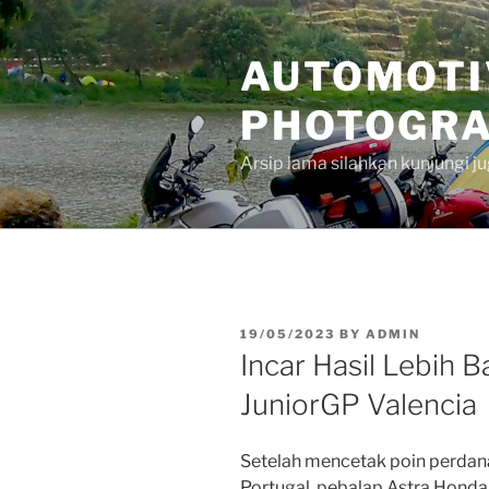
Skip
to
AUTOMOTI
content
PHOTOGRA
Arsip lama silahkan kunjungi 
POSTED
19/05/2023
BY
ADMIN
ON
Incar Hasil Lebih B
JuniorGP Valencia
Setelah mencetak poin perdan
Portugal, pebalap Astra Honda