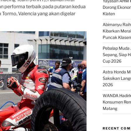
Yayasan AHM K
 performa terbaik pada putaran kedua
Dorong Ekonom
o Tormo, Valencia yang akan digelar
Klaten
Abimanyu Raih 
Kibarkan Merah
Puncak Klase
Pebalap Muda A
Sepang, Siap 
Cup 2026
Astra Honda Mo
Saksikan Lang
2026
WANDA Hadirka
Konsumen Renc
Matang
RECENT CO