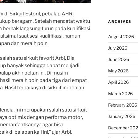
 di Sirkuit Estoril, pebalap AHRT
 cukup beragam. Setelah mencatat waktu
ARCHIVES
ia berhak langsung turun pada kualifikasi
aksimal saat sesi kualifikasi, namun
August 2026
lapan dan meraih poin.
July 2026
lah satu sirkuit favorit Arbi. Dia
June 2026
up banyak sehingga dapat menjadi
May 2026
alap akhir pekan ini. Di musim
rhasil meraih poin pada tiga dari empat
April 2026
. Hasil terbaiknya di sirkuit ini adalah
March 2026
February 2026
lencia. Ini merupakan salah satu sirkuit
January 2026
Saya optimis dengan performa motor,
k memanfaatkannya agar bisa
December 20
di balapan kali ini,” ujar Arbi.