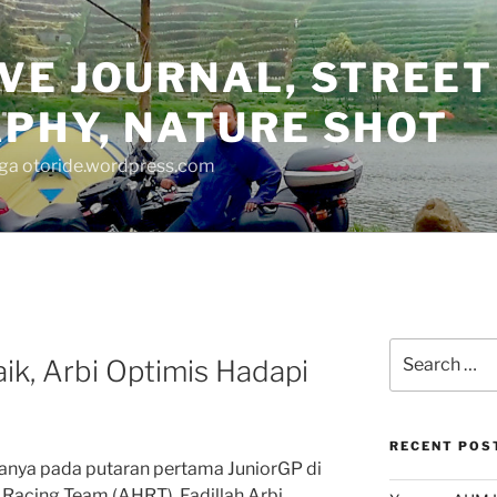
VE JOURNAL, STREET
PHY, NATURE SHOT
juga otoride.wordpress.com
Search
aik, Arbi Optimis Hadapi
for:
RECENT POS
anya pada putaran pertama JuniorGP di
 Racing Team (AHRT), Fadillah Arbi