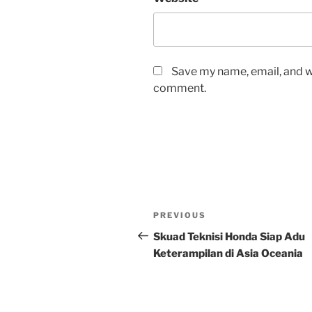
Save my name, email, and we
comment.
Post
Previous
PREVIOUS
navigation
Post
Skuad Teknisi Honda Siap Adu
Keterampilan di Asia Oceania