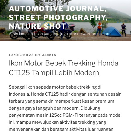
Skip
AUTOMOTIVE JOURNAL,
to
STREET PHOTOGRAPHY,
content
NATURE SHOT
Arsip lama silahkan kunjungi juga otoride.wordpress.com
POSTED
13/06/2023
BY
ADMIN
ON
Ikon Motor Bebek Trekking Honda
CT125 Tampil Lebih Modern
Sebagai ikon sepeda motor bebek trekking di
Indonesia, Honda CT125 hadir dengan sentuhan desain
terbaru yang semakin memperkuat kesan premium
dengan gaya tangguh dan modern. Didukung
penyematan mesin 125cc PGM-FI teranyar pada model
ini, mampu mewujudkan aktivitas trekking yang
menyenangkan dan beragam aktivitas luar ruangan