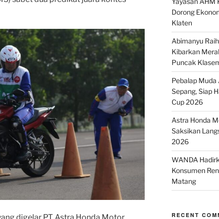
Yayasan AHM K
Dorong Ekonom
Klaten
Abimanyu Raih 
Kibarkan Merah
Puncak Klase
Pebalap Muda A
Sepang, Siap 
Cup 2026
Astra Honda Mo
Saksikan Lang
2026
WANDA Hadirka
Konsumen Renc
Matang
RECENT COM
yang digelar PT. Astra Honda Motor