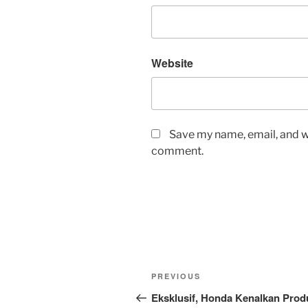
Website
Save my name, email, and we
comment.
Post
Previous
PREVIOUS
navigation
Post
Eksklusif, Honda Kenalkan Prod