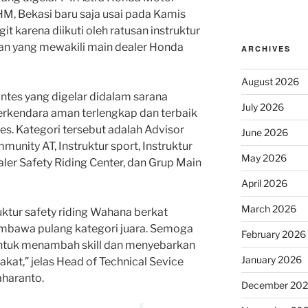
HM, Bekasi baru saja usai pada Kamis
it karena diikuti oleh ratusan instruktur
ihan yang mewakili main dealer Honda
ARCHIVES
August 2026
ontes yang digelar didalam sarana
July 2026
rkendara aman terlengkap dan terbaik
tes. Kategori tersebut adalah Advisor
June 2026
nity AT, Instruktur sport, Instruktur
May 2026
aler Safety Riding Center, dan Grup Main
April 2026
March 2026
uktur safety riding Wahana berkat
embawa pulang kategori juara. Semoga
February 2026
untuk menambah skill dan menyebarkan
January 2026
akat,” jelas Head of Technical Sevice
aharanto.
December 20