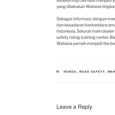
sebelumnya berhasil menjadi y
yang dilakukan Wahana tingkat
Sebagai informasi, dengan me
dan kesadaran berkendara ama
Indonesia. Seluruh main dealer
safety riding training center. B
Wahana pernah menjadi the best
CATEGORIES
HONDA
,
ROAD SAFETY
,
WAH
Leave a Reply