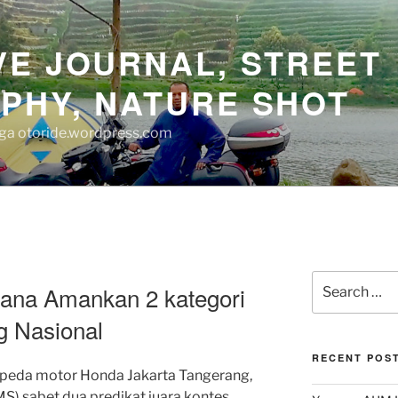
E JOURNAL, STREET
PHY, NATURE SHOT
juga otoride.wordpress.com
Search
hana Amankan 2 kategori
for:
g Nasional
RECENT POS
epeda motor Honda Jakarta Tangerang,
) sabet dua predikat juara kontes