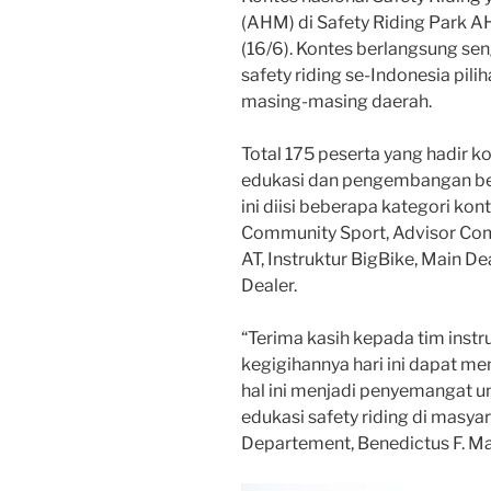
(AHM) di Safety Riding Park A
(16/6). Kontes berlangsung seng
safety riding se-Indonesia pil
masing-masing daerah.
Total 175 peserta yang hadir k
edukasi dan pengembangan be
ini diisi beberapa kategori kon
Community Sport, Advisor Commu
AT, Instruktur BigBike, Main De
Dealer.
“Terima kasih kepada tim instr
kegigihannya hari ini dapat m
hal ini menjadi penyemangat 
edukasi safety riding di masyar
Departement, Benedictus F. M