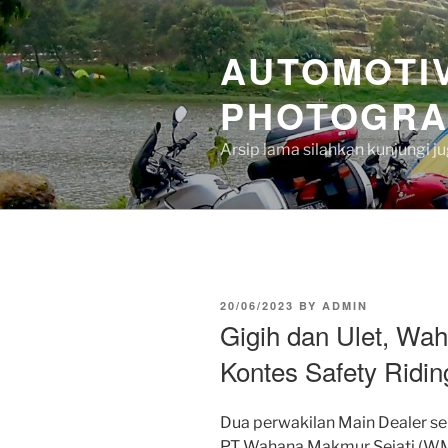
Skip
to
AUTOMOTIV
content
PHOTOGRA
Arsip lama silahkan kunjungi 
POSTED
20/06/2023
BY
ADMIN
ON
Gigih dan Ulet, Wa
Kontes Safety Ridin
Dua perwakilan Main Dealer s
PT Wahana Makmur Sejati (WMS