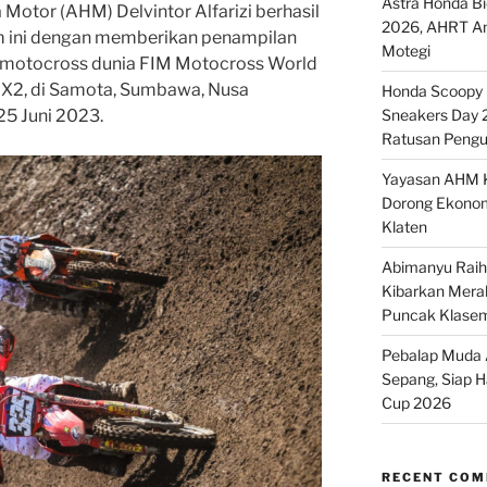
Astra Honda B
Motor (AHM) Delvintor Alfarizi berhasil
2026, AHRT And
m ini dengan memberikan penampilan
Motegi
p motocross dunia FIM Motocross World
X2, di Samota, Sumbawa, Nusa
Honda Scoopy M
25 Juni 2023.
Sneakers Day 
Ratusan Pengu
Yayasan AHM K
Dorong Ekonom
Klaten
Abimanyu Raih 
Kibarkan Merah
Puncak Klase
Pebalap Muda A
Sepang, Siap 
Cup 2026
RECENT CO