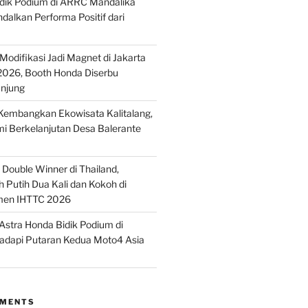
idik Podium di ARRC Mandalika
alkan Performa Positif dari
odifikasi Jadi Magnet di Jakarta
2026, Booth Honda Diserbu
njung
embangkan Ekowisata Kalitalang,
i Berkelanjutan Desa Balerante
Double Winner di Thailand,
 Putih Dua Kali dan Kokoh di
men IHTTC 2026
stra Honda Bidik Podium di
Hadapi Putaran Kedua Moto4 Asia
MMENTS