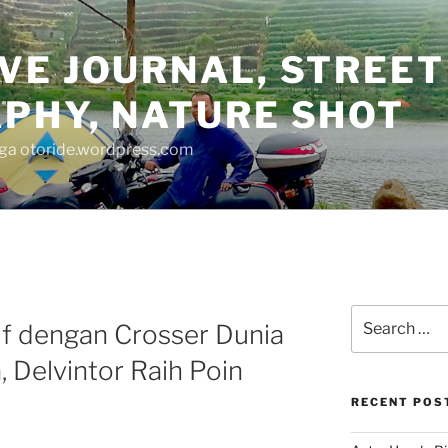
VE JOURNAL, STREET
PHY, NATURE SHOT
juga otoride.wordpress.com
Search
if dengan Crosser Dunia
for:
Delvintor Raih Poin
RECENT POS