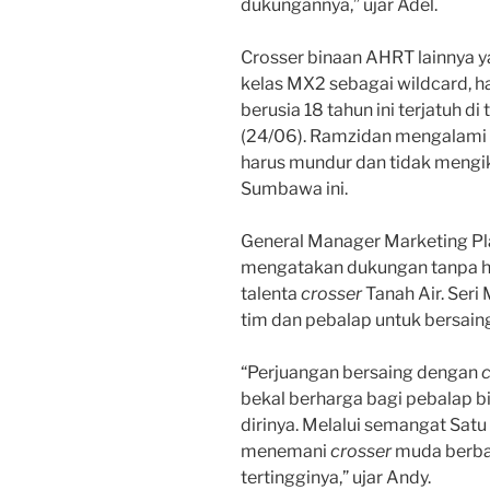
dukungannya,” ujar Adel.
Crosser binaan AHRT lainnya y
kelas MX2 sebagai wildcard, 
berusia 18 tahun ini terjatuh di
(24/06). Ramzidan mengalami c
harus mundur dan tidak mengiku
Sumbawa ini.
General Manager Marketing Pl
mengatakan dukungan tanpa he
talenta
crosser
Tanah Air. Ser
tim dan pebalap untuk bersaing
“Perjuangan bersaing dengan
c
bekal berharga bagi pebalap b
dirinya. Melalui semangat Satu 
menemani
crosser
muda berba
tertingginya,” ujar Andy.