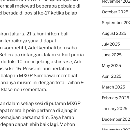
November 20
n berhasil melewati beberapa pebalap di
October 2025
 berada di posisi ke-17 ketika balap
September 20
August 2025
ran Jakarta 21 tahun ini kembali
 terbaiknya yang didapat
July 2025
n kompetitif, Adel kembali berusaha
 Beberapa rintangan dalam sirkuit pun ia
June 2025
ia duduki. 10 menit jelang akhir
race
, Adel
May 2025
sisi ke-16. Posisi ini pun bertahan
asil balapan MXGP Sumbawa membuat
April 2025
nanya musim ini dengan total raihan 9
March 2025
6 klasemen sementara.
February 2025
an dalam setiap sesi di putaran MXGP
January 2025
pat meraih poin pertama di ajang ini
 kemajuan bersama tim. Saya harap
December 20
epan dapat lebih baik lagi. Mohon
November 20