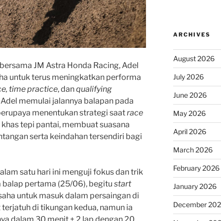
ARCHIVES
August 2026
 bersama JM Astra Honda Racing, Adel
aha untuk terus meningkatkan performa
July 2026
ce, time practice
, dan
qualifying
June 2026
 Adel memulai jalannya balapan pada
berupaya menentukan strategi saat
race
May 2026
n khas tepi pantai, membuat suasana
April 2026
tangan serta keindahan tersendiri bagi
March 2026
February 2026
alam satu hari ini menguji fokus dan trik
 balap pertama (25/06), begitu
start
January 2026
usaha untuk masuk dalam persaingan di
December 20
terjatuh di tikungan kedua, namun ia
a dalam 30 menit + 2 lap dengan 20