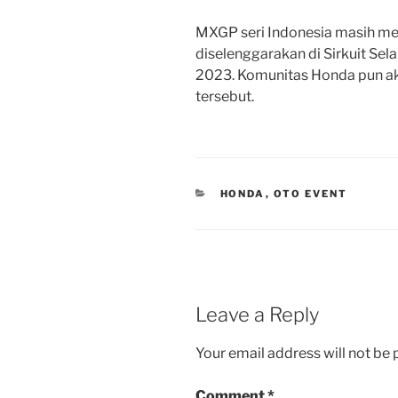
MXGP seri Indonesia masih m
diselenggarakan di Sirkuit Se
2023. Komunitas Honda pun a
tersebut.
CATEGORIES
HONDA
,
OTO EVENT
Leave a Reply
Your email address will not be 
Comment
*