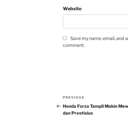
Website
Save my name, email, and we
comment.
Post
Previous
PREVIOUS
navigation
Post
Honda Forza Tampil Makin Me
dan Prestisius