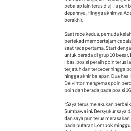
pebalap lain terus diuji, ia pu
depannya. Hingga akhirnya Adel
berakhir.
Saat race kedua, pemuda kelahi
bertekad mempertajam capaian
saat
race
pertama. Start denga
untuk berada di grup 10 besar.
libas, posisi peraih poin terus 
terjatuh dan tercecer hingga po
hingga akhir balapan. Dua h
Delvintor mengemas poin perda
poin dan berada pada posisi 1
“Saya terus melakukan perbaik
Sumbawa ini. Bersyukur saya da
dan saya pun terus merasakan
pada putaran Lombok minggu d