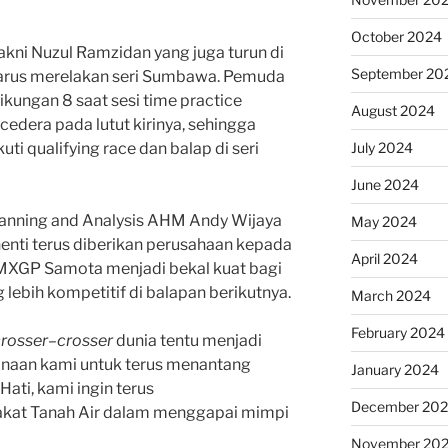
October 2024
akni Nuzul Ramzidan yang juga turun di
September 20
harus merelakan seri Sumbawa. Pemuda
 tikungan 8 saat sesi time practice
August 2024
edera pada lutut kirinya, sehingga
ti qualifying race dan balap di seri
July 2024
June 2024
anning and Analysis AHM Andy Wijaya
May 2024
nti terus diberikan perusahaan kepada
April 2024
i MXGP Samota menjadi bekal kuat bagi
 lebih kompetitif di balapan berikutnya.
March 2024
February 2024
rosser
–
crosser
dunia tentu menjadi
inaan kami untuk terus menantang
January 2024
Hati, kami ingin terus
December 20
kat Tanah Air dalam menggapai mimpi
November 20