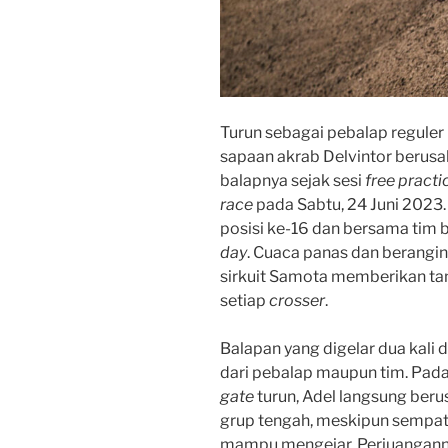
Turun sebagai pebalap reguler
sapaan akrab Delvintor berus
balapnya sejak sesi
free practi
race
pada Sabtu, 24 Juni 2023.
posisi ke-16 dan bersama tim 
day
. Cuaca panas dan berangi
sirkuit Samota memberikan tan
setiap
crosser
.
Balapan yang digelar dua kali d
dari pebalap maupun tim. Pada
gate
turun, Adel langsung ber
grup tengah, meskipun sempat 
mampu mengejar. Perjuanganny