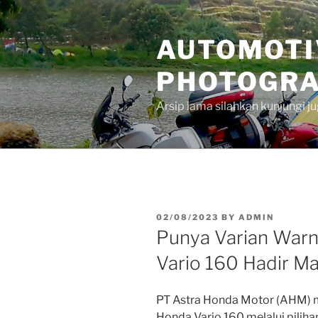
Skip
to
AUTOMOTI
content
PHOTOGRA
Arsip lama silahkan kunjungi 
POSTED
02/08/2023
BY
ADMIN
ON
Punya Varian Warn
Vario 160 Hadir M
PT Astra Honda Motor (AHM) 
Honda Vario 160 melalui piliha