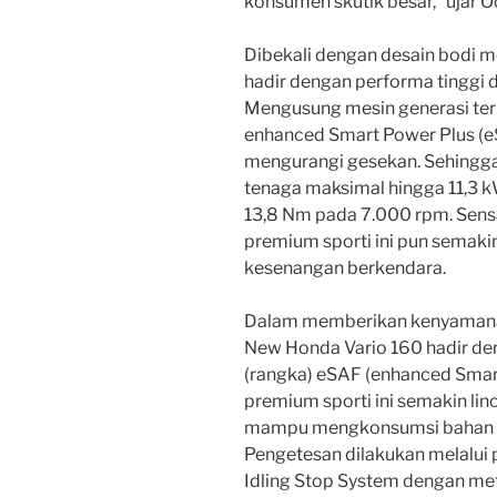
konsumen skutik besar,” ujar O
Dibekali dengan desain bodi m
hadir dengan performa tinggi d
Mengusung mesin generasi ter
enhanced Smart Power Plus (e
mengurangi gesekan. Sehingga,
tenaga maksimal hingga 11,3 
13,8 Nm pada 7.000 rpm. Sensa
premium sporti ini pun sema
kesenangan berkendara.
Dalam memberikan kenyamana
New Honda Vario 160 hadir de
(rangka) eSAF (enhanced Smar
premium sporti ini semakin lin
mampu mengkonsumsi bahan ba
Pengetesan dilakukan melalui 
Idling Stop System dengan m