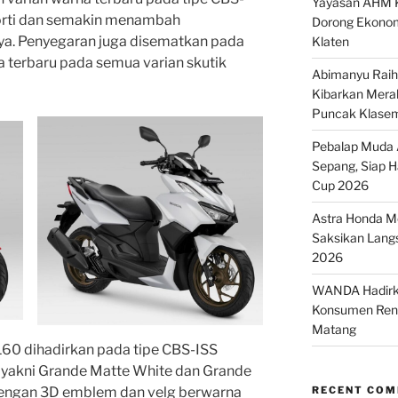
Yayasan AHM K
orti dan semakin menambah
Dorong Ekonom
ya. Penyegaran juga disematkan pada
Klaten
na terbaru pada semua varian skutik
Abimanyu Raih 
Kibarkan Merah
Puncak Klase
Pebalap Muda A
Sepang, Siap 
Cup 2026
Astra Honda Mo
Saksikan Lang
2026
WANDA Hadirka
Konsumen Renc
Matang
60 dihadirkan pada tipe CBS-ISS
 yakni Grande Matte White dan Grande
dengan 3D emblem dan velg berwarna
RECENT CO