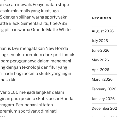
n kesan mewah. Penyematan stripe
sain minimalis yang kuat juga
S dengan pilihan warna sporty yakni
ARCHIVES
tte Black. Sementara itu, tipe ABS
ng pilihan warna Grande Matte White
August 2026
July 2026
vianus Dwi mengatakan New Honda
June 2026
ang semakin premium dan sporti untuk
May 2026
 para penggunanya dalam menemani
kung dengan teknologi dan fitur yang
April 2026
i hadir bagi pecinta skutik yang ingin
March 2026
asa kini.
February 2026
Vario 160 menjadi langkah dalam
inan para pecinta skutik besar Honda
January 2026
eragam. Perubahan ini tetap
December 20
remium sporti yang diminati