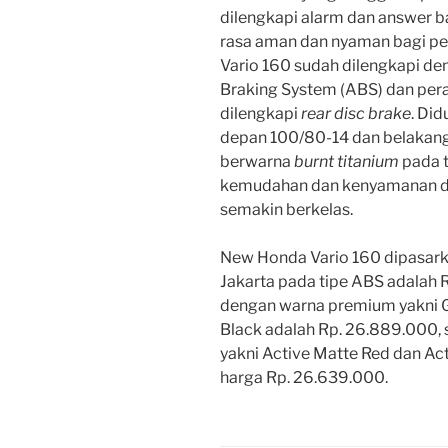
dilengkapi alarm dan answer 
rasa aman dan nyaman bagi p
Vario 160 sudah dilengkapi den
Braking System (ABS) dan pera
dilengkapi
rear disc brake
. Di
depan 100/80-14 dan belakang
berwarna
burnt titanium
pada 
kemudahan dan kenyamanan da
semakin berkelas.
New Honda Vario 160 dipasark
Jakarta pada tipe ABS adalah 
dengan warna premium yakni 
Black adalah Rp. 26.889.000,
yakni Active Matte Red dan Ac
harga Rp. 26.639.000.