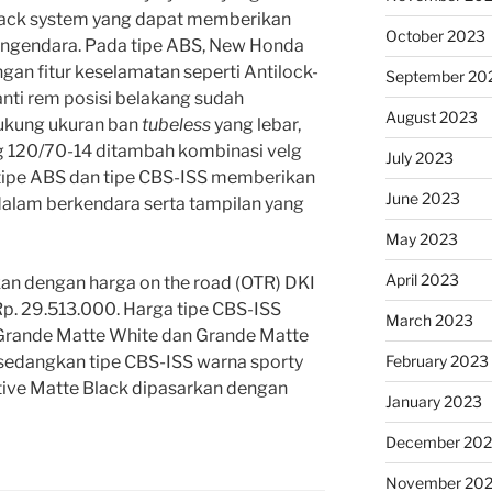
back system yang dapat memberikan
October 2023
engendara. Pada tipe ABS, New Honda
gan fitur keselamatan seperti Antilock-
September 20
nti rem posisi belakang sudah
August 2023
dukung ukuran ban
tubeless
yang lebar,
 120/70-14 ditambah kombinasi velg
July 2023
tipe ABS dan tipe CBS-ISS memberikan
June 2023
lam berkendara serta tampilan yang
May 2023
April 2023
an dengan harga on the road (OTR) DKI
Rp. 29.513.000. Harga tipe CBS-ISS
March 2023
Grande Matte White dan Grande Matte
 sedangkan tipe CBS-ISS warna sporty
February 2023
tive Matte Black dipasarkan dengan
January 2023
December 202
November 20