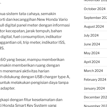
.
October 2024
a sistem tata cahaya, semakin
September 20
ti dan kecanggihan New Honda Vario
full digital panel meter dengan informasi
August 2024
ator kecepatan, jarak tempuh, bahan
July 2024
 digital, fuel consumption, indikator
gantian oli, trip meter, indikator ISS,
June 2024
BS.
May 2024
 160 yang besar, mampu memberikan
April 2024
 semakin memberikan ruang dengan
March 2024
am menemani aktivitas harian
lah didukung dengan USB charger type A,
February 2024
 untuk melakukan pengisian daya tanpa
adapter.
January 2024
December 20
ngkapi dengan fitur keselamatan dan
ti Honda Smart Key System yang
November 20