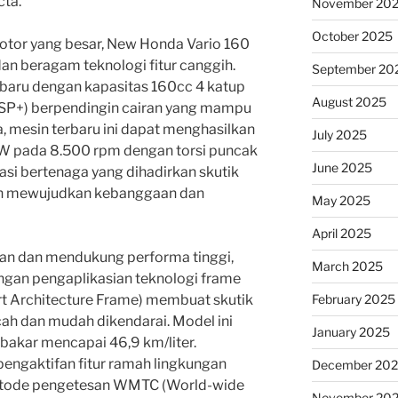
cta.
November 20
October 2025
otor yang besar, New Honda Vario 160
an beragam teknologi fitur canggih.
September 20
baru dengan kapasitas 160cc 4 katup
August 2025
SP+) berpendingin cairan yang mampu
 mesin terbaru ini dapat menghasilkan
July 2025
kW pada 8.500 rpm dengan torsi puncak
June 2025
si bertenaga yang dihadirkan skutik
kin mewujudkan kebanggaan dan
May 2025
April 2025
n dan mendukung performa tinggi,
March 2025
ngan pengaplikasian teknologi frame
t Architecture Frame) membuat skutik
February 2025
cah dan mudah dikendarai. Model ini
January 2025
kar mencapai 46,9 km/liter.
pengaktifan fitur ramah lingkungan
December 20
etode pengetesan WMTC (World-wide
November 20