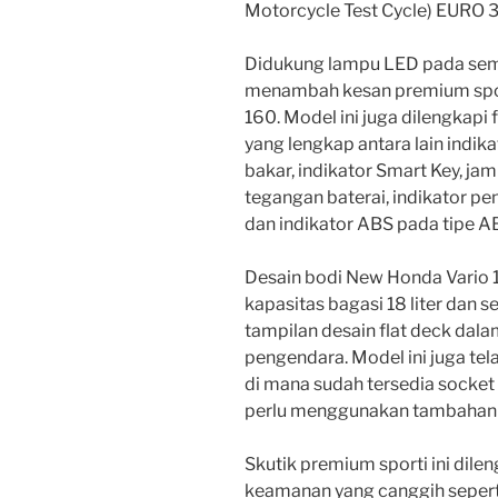
Motorcycle Test Cycle) EURO 3
Didukung lampu LED pada semu
menambah kesan premium spor
160. Model ini juga dilengkapi 
yang lengkap antara lain indik
bakar, indikator Smart Key, jam
tegangan baterai, indikator peng
dan indikator ABS pada tipe A
Desain bodi New Honda Vario
kapasitas bagasi 18 liter dan
tampilan desain flat deck dal
pengendara. Model ini juga te
di mana sudah tersedia socket
perlu menggunakan tambahan 
Skutik premium sporti ini dile
keamanan yang canggih seper