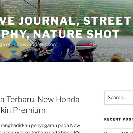
VE JOURNAL, STREET
PHY, NATURE SHOT
juga otoride.wordpress.com
Search
a Terbaru, New Honda
for:
akin Premium
RECENT POS
menghadirkan penyegaran pada New
n varian warna terbaru pada tipe CBS-