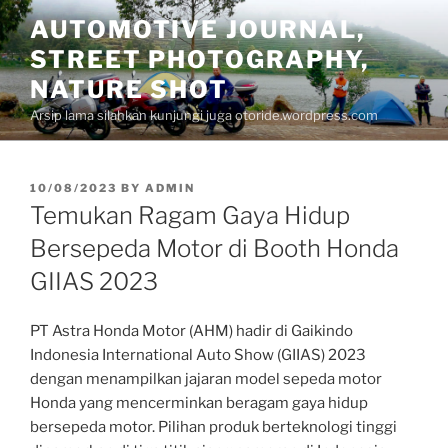
Skip
AUTOMOTIVE JOURNAL,
to
STREET PHOTOGRAPHY,
content
NATURE SHOT
Arsip lama silahkan kunjungi juga otoride.wordpress.com
POSTED
10/08/2023
BY
ADMIN
ON
Temukan Ragam Gaya Hidup
Bersepeda Motor di Booth Honda
GIIAS 2023
PT Astra Honda Motor (AHM) hadir di Gaikindo
Indonesia International Auto Show (GIIAS) 2023
dengan menampilkan jajaran model sepeda motor
Honda yang mencerminkan beragam gaya hidup
bersepeda motor. Pilihan produk berteknologi tinggi