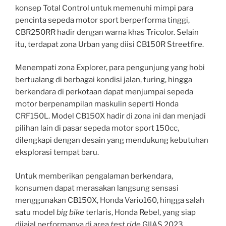
konsep Total Control untuk memenuhi mimpi para
pencinta sepeda motor sport berperforma tinggi,
CBR250RR hadir dengan warna khas Tricolor. Selain
itu, terdapat zona Urban yang diisi CB150R Streetfire.
Menempati zona Explorer, para pengunjung yang hobi
bertualang di berbagai kondisi jalan, turing, hingga
berkendara di perkotaan dapat menjumpai sepeda
motor berpenampilan maskulin seperti Honda
CRF150L. Model CB150X hadir di zona ini dan menjadi
pilihan lain di pasar sepeda motor sport 150cc,
dilengkapi dengan desain yang mendukung kebutuhan
eksplorasi tempat baru.
Untuk memberikan pengalaman berkendara,
konsumen dapat merasakan langsung sensasi
menggunakan CB150X, Honda Vario160, hingga salah
satu model
big bike
terlaris, Honda Rebel, yang siap
dijajal performanya di area
test ride
GIIAS 2023.