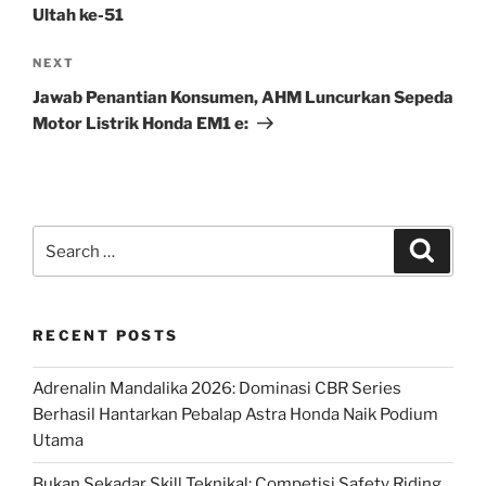
Ultah ke-51
Next
NEXT
Post
Jawab Penantian Konsumen, AHM Luncurkan Sepeda
Motor Listrik Honda EM1 e:
Search
Search
for:
RECENT POSTS
Adrenalin Mandalika 2026: Dominasi CBR Series
Berhasil Hantarkan Pebalap Astra Honda Naik Podium
Utama
Bukan Sekadar Skill Teknikal: Competisi Safety Riding