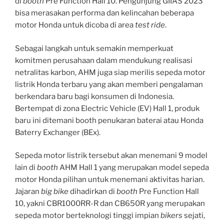
di
booth
Pre Function Hall 10. Pengunjung GIIAS 2023
bisa merasakan performa dan kelincahan beberapa
motor Honda untuk dicoba di area
test ride
.
Sebagai langkah untuk semakin memperkuat
komitmen perusahaan dalam mendukung realisasi
netralitas karbon, AHM juga siap merilis sepeda motor
listrik Honda terbaru yang akan memberi pengalaman
berkendara baru bagi konsumen di Indonesia.
Bertempat di zona Electric Vehicle (EV) Hall 1, produk
baru ini ditemani booth penukaran baterai atau Honda
Baterry Exchanger (BEx).
Sepeda motor listrik tersebut akan menemani 9 model
lain di
booth
AHM Hall 1 yang merupakan model sepeda
motor Honda pilihan untuk menemani aktivitas harian.
Jajaran
big bike
dihadirkan di
booth
Pre Function Hall
10, yakni CBR1000RR-R dan CB650R yang merupakan
sepeda motor berteknologi tinggi impian
bikers
sejati,