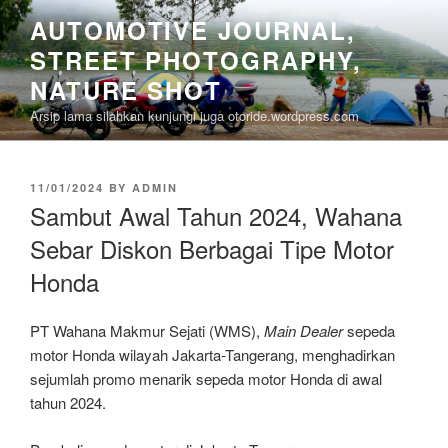
Skip
AUTOMOTIVE JOURNAL,
to
STREET PHOTOGRAPHY,
content
NATURE SHOT
Arsip lama silahkan kunjungi juga otoride.wordpress.com
POSTED
11/01/2024
BY
ADMIN
ON
Sambut Awal Tahun 2024, Wahana
Sebar Diskon Berbagai Tipe Motor
Honda
PT Wahana Makmur Sejati (WMS),
Main Dealer
sepeda
motor Honda wilayah Jakarta-Tangerang, menghadirkan
sejumlah promo menarik sepeda motor Honda di awal
tahun 2024.