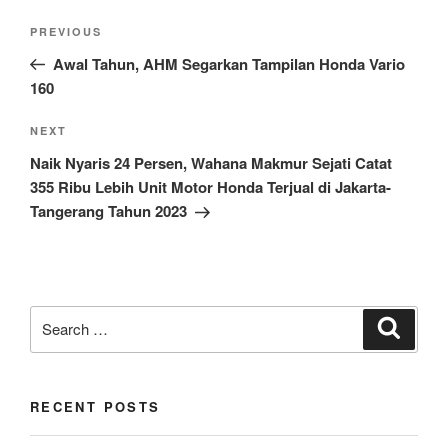
Post
Previous
PREVIOUS
navigation
Post
Awal Tahun, AHM Segarkan Tampilan Honda Vario
160
Next
NEXT
Post
Naik Nyaris 24 Persen, Wahana Makmur Sejati Catat
355 Ribu Lebih Unit Motor Honda Terjual di Jakarta-
Tangerang Tahun 2023
Search
Search
for:
RECENT POSTS