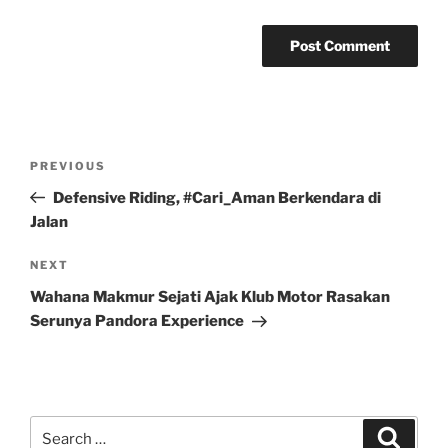
Post
Previous
PREVIOUS
navigation
Post
Defensive Riding, #Cari_Aman Berkendara di
Jalan
Next
NEXT
Post
Wahana Makmur Sejati Ajak Klub Motor Rasakan
Serunya Pandora Experience
Search
Search