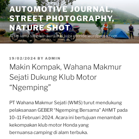
Skip
AUTOMOTIVE JOURNAL,
to
STREET PHOTOGRAPHY,
content
NATURE SHOT
Arsip lama silahkan kunjungi juga otoride.wordpress.com
POSTED
19/02/2024
BY
ADMIN
ON
Makin Kompak, Wahana Makmur
Sejati Dukung Klub Motor
“Ngemping”
PT Wahana Makmur Sejati (WMS) turut mendukung
pelaksanaan GEBER “Ngemping Bersama” AHMT pada
10–11 Februari 2024. Acara ini bertujuan menambah
kekompakan klub motor Honda yang
bernuansa
camping
di alam terbuka.