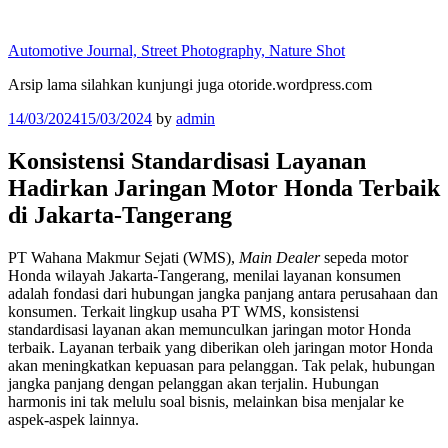
Skip
to
Automotive Journal, Street Photography, Nature Shot
content
Arsip lama silahkan kunjungi juga otoride.wordpress.com
Posted
14/03/2024
15/03/2024
by
admin
on
Konsistensi Standardisasi Layanan
Hadirkan Jaringan Motor Honda Terbaik
di Jakarta-Tangerang
PT Wahana Makmur Sejati (WMS),
Main Dealer
sepeda motor
Honda wilayah Jakarta-Tangerang, menilai layanan konsumen
adalah fondasi dari hubungan jangka panjang antara perusahaan dan
konsumen. Terkait lingkup usaha PT WMS, konsistensi
standardisasi layanan akan memunculkan jaringan motor Honda
terbaik. Layanan terbaik yang diberikan oleh jaringan motor Honda
akan meningkatkan kepuasan para pelanggan. Tak pelak, hubungan
jangka panjang dengan pelanggan akan terjalin. Hubungan
harmonis ini tak melulu soal bisnis, melainkan bisa menjalar ke
aspek-aspek lainnya.