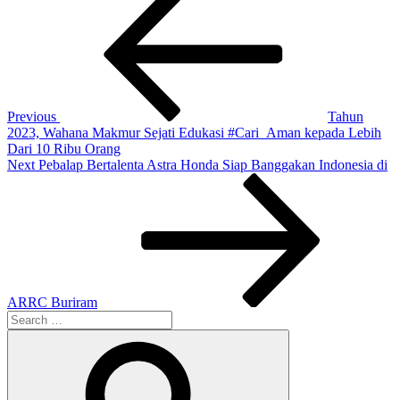
Post
navigation
Previous
Tahun
2023, Wahana Makmur Sejati Edukasi #Cari_Aman kepada Lebih
Dari 10 Ribu Orang
Next
Next
Pebalap Bertalenta Astra Honda Siap Banggakan Indonesia di
Post
ARRC Buriram
Search
for:
Search