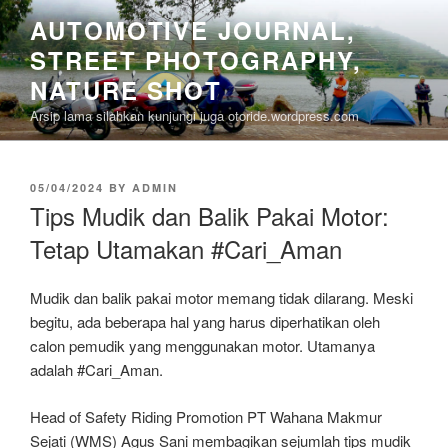
Skip
AUTOMOTIVE JOURNAL,
to
STREET PHOTOGRAPHY,
content
NATURE SHOT
Arsip lama silahkan kunjungi juga otoride.wordpress.com
POSTED
05/04/2024
BY
ADMIN
ON
Tips Mudik dan Balik Pakai Motor:
Tetap Utamakan #Cari_Aman
Mudik dan balik pakai motor memang tidak dilarang. Meski
begitu, ada beberapa hal yang harus diperhatikan oleh
calon pemudik yang menggunakan motor. Utamanya
adalah #Cari_Aman.
Head of Safety Riding Promotion PT Wahana Makmur
Sejati (WMS) Agus Sani membagikan sejumlah tips mudik