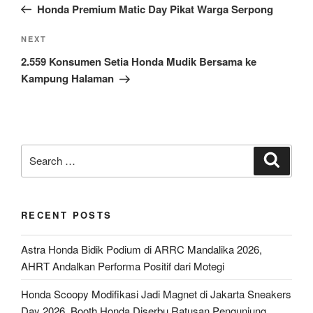
Post
Honda Premium Matic Day Pikat Warga Serpong
Next
NEXT
Post
2.559 Konsumen Setia Honda Mudik Bersama ke
Kampung Halaman
Search
Search
for:
RECENT POSTS
Astra Honda Bidik Podium di ARRC Mandalika 2026,
AHRT Andalkan Performa Positif dari Motegi
Honda Scoopy Modifikasi Jadi Magnet di Jakarta Sneakers
Day 2026, Booth Honda Diserbu Ratusan Pengunjung