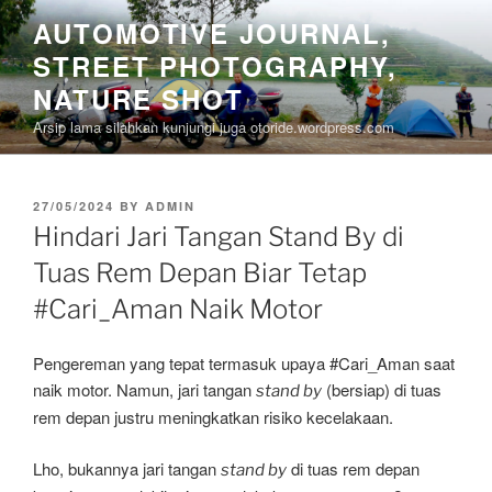
Skip
AUTOMOTIVE JOURNAL,
to
STREET PHOTOGRAPHY,
content
NATURE SHOT
Arsip lama silahkan kunjungi juga otoride.wordpress.com
POSTED
27/05/2024
BY
ADMIN
ON
Hindari Jari Tangan Stand By di
Tuas Rem Depan Biar Tetap
#Cari_Aman Naik Motor
Pengereman yang tepat termasuk upaya #Cari_Aman saat
naik motor. Namun, jari tangan
(bersiap) di tuas
stand by
rem depan justru meningkatkan risiko kecelakaan.
Lho, bukannya jari tangan
di tuas rem depan
stand by