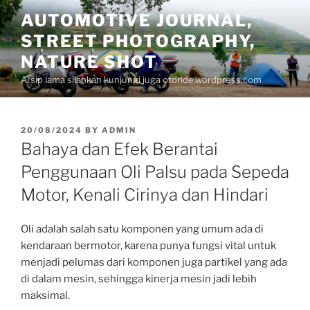
Skip
AUTOMOTIVE JOURNAL,
to
STREET PHOTOGRAPHY,
content
NATURE SHOT
Arsip lama silahkan kunjungi juga otoride.wordpress.com
POSTED
20/08/2024
BY
ADMIN
ON
Bahaya dan Efek Berantai
Penggunaan Oli Palsu pada Sepeda
Motor, Kenali Cirinya dan Hindari
Oli adalah salah satu komponen yang umum ada di
kendaraan bermotor, karena punya fungsi vital untuk
menjadi pelumas dari komponen juga partikel yang ada
di dalam mesin, sehingga kinerja mesin jadi lebih
maksimal.