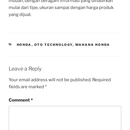
mudah, dengan beragam informasi yang dihadirkan
mulai dari tipe, ukuran sampai dengan harga produk
yang dijual.
CATEGORIES
HONDA
,
OTO TECHNOLOGY
,
WAHANA HONDA
Leave a Reply
Your email address will not be published.
Required
fields are marked
*
Comment
*