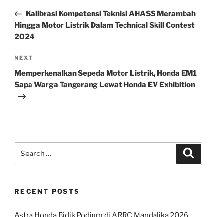
navigation
Post
Kalibrasi Kompetensi Teknisi AHASS Merambah
Hingga Motor Listrik Dalam Technical Skill Contest
2024
Next
NEXT
Post
Memperkenalkan Sepeda Motor Listrik, Honda EM1
Sapa Warga Tangerang Lewat Honda EV Exhibition
Search
Search
for:
RECENT POSTS
Astra Honda Bidik Podium di ARRC Mandalika 2026,