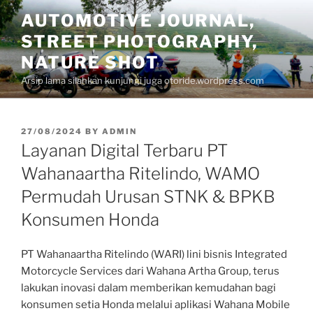
Skip
AUTOMOTIVE JOURNAL,
to
STREET PHOTOGRAPHY,
content
NATURE SHOT
Arsip lama silahkan kunjungi juga otoride.wordpress.com
POSTED
27/08/2024
BY
ADMIN
ON
Layanan Digital Terbaru PT
Wahanaartha Ritelindo, WAMO
Permudah Urusan STNK & BPKB
Konsumen Honda
PT Wahanaartha Ritelindo (WARI) lini bisnis Integrated
Motorcycle Services dari Wahana Artha Group, terus
lakukan inovasi dalam memberikan kemudahan bagi
konsumen setia Honda melalui aplikasi Wahana Mobile