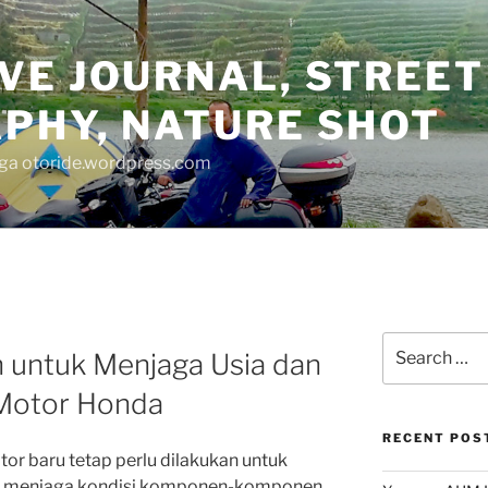
VE JOURNAL, STREET
PHY, NATURE SHOT
juga otoride.wordpress.com
Search
n untuk Menjaga Usia dan
for:
Motor Honda
RECENT POS
or baru tetap perlu dilakukan untuk
 menjaga kondisi komponen-komponen