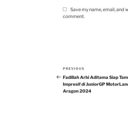
Save my name, email, and we
comment.
Post
Previous
PREVIOUS
navigation
Post
Fadillah Arbi Aditama Siap Tam
Impresif di JuniorGP MotorLan
Aragon 2024