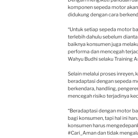
komponen sepeda motor akan l
didukung dengan cara berkend
“Untuk setiap sepeda motor bar
terlebih dahulu sebelum diant
baiknya konsumen juga melak
performa dan mencegah terjad
Wahyu Budhi selaku Training A
Selain melalui proses inreyen
beradaptasi dengan sepeda moto
berkendara, handling, penger
mencegah risiko terjadinya kece
“Beradaptasi dengan motor b
bagi konsumen, tapi hal ini har
konsumen harus mengedepanka
#Cari_Aman dan tidak mengalam