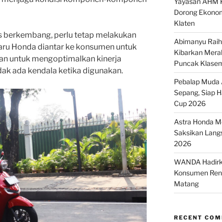
Yayasan AHM K
Dorong Ekonom
Klaten
s berkembang, perlu tetap melakukan
Abimanyu Raih 
baru Honda diantar ke konsumen untuk
Kibarkan Merah
juan untuk mengoptimalkan kinerja
Puncak Klase
ak ada kendala ketika digunakan.
Pebalap Muda A
Sepang, Siap 
Cup 2026
Astra Honda Mo
Saksikan Lang
2026
WANDA Hadirka
Konsumen Renc
Matang
RECENT CO