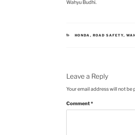
Wahyu Budhi.
CATEGORIES
HONDA
,
ROAD SAFETY
,
WA
Leave a Reply
Your email address will not be 
Comment
*