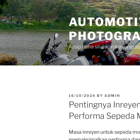
Skip
to
AUTOMOTI
content
PHOTOGRA
Arsip lama silahkan kunjungi 
POSTED
16/10/2024
BY
ADMIN
ON
Pentingnya Inreye
Performa Sepeda 
Masa inreyen untuk sepeda mot
memaksimalkan performa dan