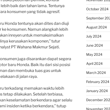
ebih baik dan tahan lama. Tentunya
October 2024
ara konsumen yang tidak agresif.
September 20
u Honda tentunya akan dites dan diuji
August 2024
ar ke konsumen. Namun alangkah lebih
ukan inreyen untuk memaksimalkan
July 2024
inya kerusakan komponen,” tutur
June 2024
nalyst PT Wahana Makmur Sejati.
May 2024
, konsumen juga disarankan dapat segera
April 2024
r baru Honda. Baik itu dari sisi posisi
eman dan membuka tuas gas untuk
March 2024
lakaan di jalan raya.
February 2024
aru terkadang memakan waktu lebih
January 2024
us tetap dilakukan. Setelah terbiasa,
n keselamatan berkendara agar selalu
December 20
i insiden ketika berkendara,” tutup
November 20