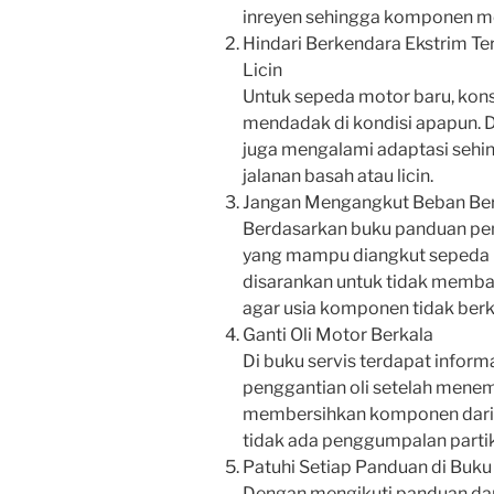
inreyen sehingga komponen mes
Hindari Berkendara Ekstrim Te
Licin
Untuk sepeda motor baru, kon
mendadak di kondisi apapun. 
juga mengalami adaptasi sehin
jalanan basah atau licin.
Jangan Mengangkut Beban Ber
Berdasarkan buku panduan pemi
yang mampu diangkut sepeda m
disarankan untuk tidak memba
agar usia komponen tidak berk
Ganti Oli Motor Berkala
Di buku servis terdapat info
penggantian oli setelah menemp
membersihkan komponen dari s
tidak ada penggumpalan partike
Patuhi Setiap Panduan di Buk
Dengan mengikuti panduan dar