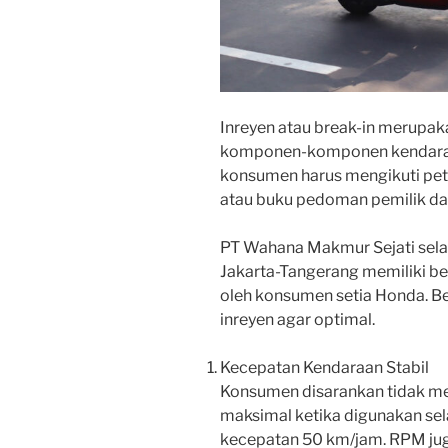
Inreyen atau break-in merupak
komponen-komponen kendaraan
konsumen harus mengikuti petun
atau buku pedoman pemilik dan
PT Wahana Makmur Sejati sela
Jakarta-Tangerang memiliki beb
oleh konsumen setia Honda. Be
inreyen agar optimal.
Kecepatan Kendaraan Stabil
Konsumen disarankan tidak m
maksimal ketika digunakan s
kecepatan 50 km/jam. RPM juga 