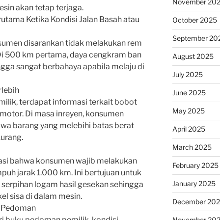
November 20
in akan tetap terjaga.
rutama Ketika Kondisi Jalan Basah atau
October 2025
September 20
sumen disarankan tidak melakukan rem
Di 500 km pertama, daya cengkram ban
August 2025
gga sangat berbahaya apabila melaju di
July 2025
lebih
June 2025
lik, terdapat informasi terkait bobot
May 2025
otor. Di masa inreyen, konsumen
wa barang yang melebihi batas berat
April 2025
urang.
March 2025
rmasi bahwa konsumen wajib melakukan
February 2025
uh jarak 1.000 km. Ini bertujuan untuk
January 2025
erpihan logam hasil gesekan sehingga
l sisa di dalam mesin.
December 20
u Pedoman
i buku pedoman pemilik, kondisi
November 20