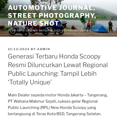
Skip
AUTOMOTIVE JOURNAL,
to
STREET PHOTOGRAPHY,
content
NATURE SHOT
Arsip lama silahkan kunjungi juga otoride.wordpress.com
POSTED
21/12/2024
BY
ADMIN
ON
Generasi Terbaru Honda Scoopy
Resmi Diluncurkan Lewat Regional
Public Launching: Tampil Lebih
‘Totally Unique’
Main Dealer sepeda motor Honda Jakarta – Tangerang,
PT Wahana Makmur Sejati, sukses gelar Regional
Public Launching (RPL) New Honda Scoopy yang
berlangsung di Teras Kota BSD, Tangerang Selatan.