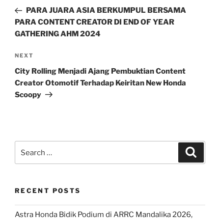
navigation
Post
PARA JUARA ASIA BERKUMPUL BERSAMA
PARA CONTENT CREATOR DI END OF YEAR
GATHERING AHM 2024
Next
NEXT
Post
City Rolling Menjadi Ajang Pembuktian Content
Creator Otomotif Terhadap Keiritan New Honda
Scoopy
Search
Search
for:
RECENT POSTS
Astra Honda Bidik Podium di ARRC Mandalika 2026,