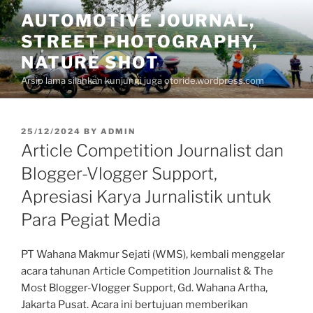
Skip
AUTOMOTIVE JOURNAL,
to
STREET PHOTOGRAPHY,
content
NATURE SHOT
Arsip lama silahkan kunjungi juga otoride.wordpress.com
POSTED
25/12/2024
BY
ADMIN
ON
Article Competition Journalist dan
Blogger-Vlogger Support,
Apresiasi Karya Jurnalistik untuk
Para Pegiat Media
PT Wahana Makmur Sejati (WMS), kembali menggelar
acara tahunan Article Competition Journalist & The
Most Blogger-Vlogger Support, Gd. Wahana Artha,
Jakarta Pusat. Acara ini bertujuan memberikan