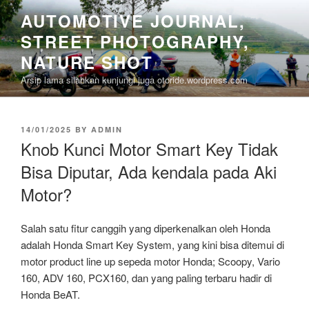
Skip
AUTOMOTIVE JOURNAL,
to
STREET PHOTOGRAPHY,
content
NATURE SHOT
Arsip lama silahkan kunjungi juga otoride.wordpress.com
POSTED
14/01/2025
BY
ADMIN
ON
Knob Kunci Motor Smart Key Tidak
Bisa Diputar, Ada kendala pada Aki
Motor?
Salah satu fitur canggih yang diperkenalkan oleh Honda
adalah Honda Smart Key System, yang kini bisa ditemui di
motor product line up sepeda motor Honda; Scoopy, Vario
160, ADV 160, PCX160, dan yang paling terbaru hadir di
Honda BeAT.