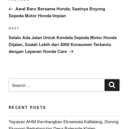
Previous
navigation
Post
Awal Baru Bersama Honda, Saatnya Boyong
Sepeda Motor Honda Impian
Next
NEXT
Post
Selalu Ada Jalan Untuk Kendala Sepeda Motor Honda
Dijalan, Sudah Lebih dari 4000 Konsumen Terbantu
dengan Layanan Honda Care
Search
Search
for:
RECENT POSTS
Yayasan AHM Kembangkan Ekowisata Kalitalang, Dorong
Ekonomi Berkelanjutan Desa Balerante Klaten