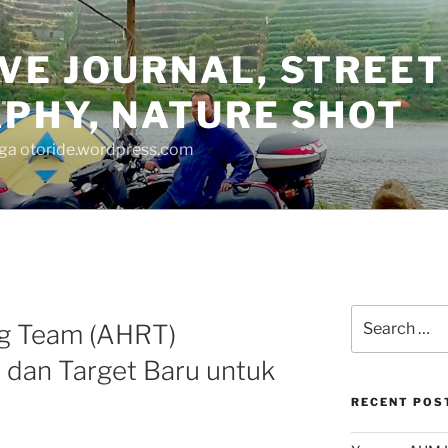
VE JOURNAL, STREET
PHY, NATURE SHOT
juga otoride.wordpress.com
Search
ng Team (AHRT)
for:
 dan Target Baru untuk
RECENT POS