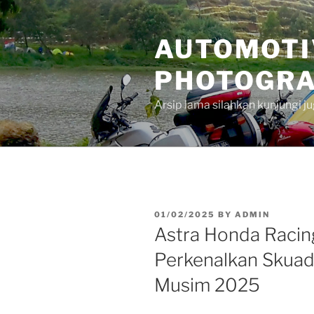
Skip
to
AUTOMOTI
content
PHOTOGRA
Arsip lama silahkan kunjungi 
POSTED
01/02/2025
BY
ADMIN
ON
Astra Honda Raci
Perkenalkan Skuad
Musim 2025