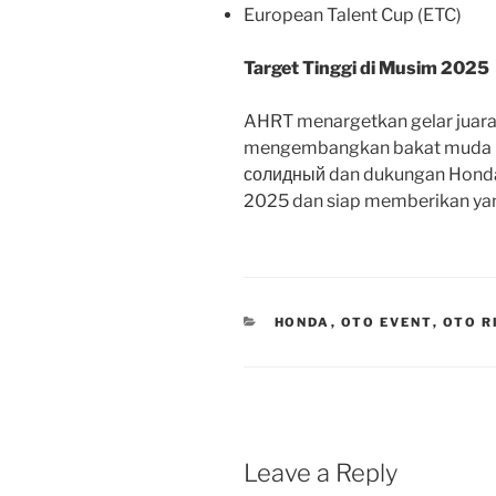
European Talent Cup (ETC)
Target Tinggi di Musim 2025
AHRT menargetkan gelar juara 
mengembangkan bakat muda b
солидный dan dukungan Hond
2025 dan siap memberikan yan
CATEGORIES
HONDA
,
OTO EVENT
,
OTO R
Leave a Reply