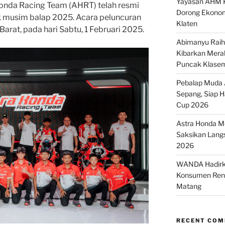
Yayasan AHM K
Honda Racing Team (AHRT) telah resmi
Dorong Ekonom
 musim balap 2025. Acara peluncuran
Klaten
Barat, pada hari Sabtu, 1 Februari 2025.
Abimanyu Raih 
Kibarkan Merah
Puncak Klase
Pebalap Muda A
Sepang, Siap 
Cup 2026
Astra Honda Mo
Saksikan Lang
2026
WANDA Hadirka
Konsumen Renc
Matang
RECENT CO