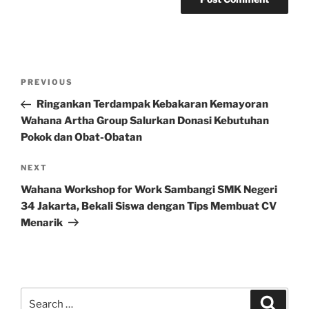
Post
Previous
PREVIOUS
navigation
Post
Ringankan Terdampak Kebakaran Kemayoran
Wahana Artha Group Salurkan Donasi Kebutuhan
Pokok dan Obat-Obatan
Next
NEXT
Post
Wahana Workshop for Work Sambangi SMK Negeri
34 Jakarta, Bekali Siswa dengan Tips Membuat CV
Menarik
Search
Search