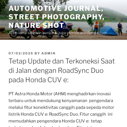
Skip
AUTOMOTIVE JOURNAL,
to
STREET PHOTOGRAPHY,
content
NATURE SHOT
Arsip lama silahkan kunjungi juga otoride.wordpress.com
POSTED
07/02/2025
BY
ADMIN
ON
Tetap Update dan Terkoneksi Saat
di Jalan dengan RoadSync Duo
pada Honda CUV e:
PT Astra Honda Motor (AHM) menghadirkan inovasi
terbaru untuk mendukung kenyamanan pengendara
melalui fitur konektivitas canggih pada sepeda motor
listrik Honda CUV e: RoadSync Duo. Fitur canggih ini
memudahkan pengendara Honda CUV e: tetap