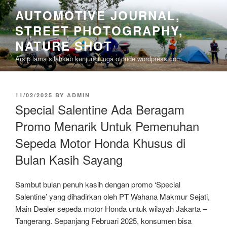
Skip
AUTOMOTIVE JOURNAL,
to
STREET PHOTOGRAPHY,
content
NATURE SHOT
Arsip lama silahkan kunjungi juga otoride.wordpress.com
POSTED
11/02/2025
BY
ADMIN
ON
Special Salentine Ada Beragam
Promo Menarik Untuk Pemenuhan
Sepeda Motor Honda Khusus di
Bulan Kasih Sayang
Sambut bulan penuh kasih dengan promo ‘Special
Salentine’ yang dihadirkan oleh PT Wahana Makmur Sejati,
Main Dealer sepeda motor Honda untuk wilayah Jakarta –
Tangerang. Sepanjang Februari 2025, konsumen bisa