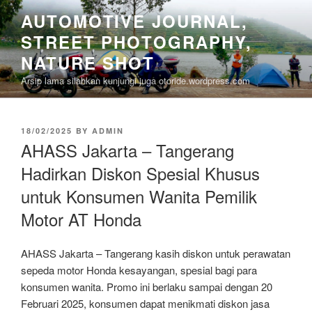
Skip
AUTOMOTIVE JOURNAL,
to
STREET PHOTOGRAPHY,
content
NATURE SHOT
Arsip lama silahkan kunjungi juga otoride.wordpress.com
POSTED
18/02/2025
BY
ADMIN
ON
AHASS Jakarta – Tangerang
Hadirkan Diskon Spesial Khusus
untuk Konsumen Wanita Pemilik
Motor AT Honda
AHASS Jakarta – Tangerang kasih diskon untuk perawatan
sepeda motor Honda kesayangan, spesial bagi para
konsumen wanita. Promo ini berlaku sampai dengan 20
Februari 2025, konsumen dapat menikmati diskon jasa