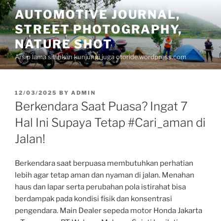
Skip
AUTOMOTIVE JOURNAL,
to
STREET PHOTOGRAPHY,
content
NATURE SHOT
Arsip lama silahkan kunjungi juga otoride.wordpress.com
POSTED
12/03/2025
BY
ADMIN
ON
Berkendara Saat Puasa? Ingat 7
Hal Ini Supaya Tetap #Cari_aman di
Jalan!
Berkendara saat berpuasa membutuhkan perhatian
lebih agar tetap aman dan nyaman di jalan. Menahan
haus dan lapar serta perubahan pola istirahat bisa
berdampak pada kondisi fisik dan konsentrasi
pengendara. Main Dealer sepeda motor Honda Jakarta