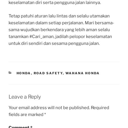
keselamatan diri serta pengguna jalan lainnya.
Tetap patuhi aturan lalu lintas dan selalu utamakan
keselamatan dalam setiap perjalanan. Mari bersama-
sama wujudkan berkendara yang lebih aman selalu
tanamkan #Cari_aman, jadilah pelopor keselamatan
untuk diri sendiri dan sesama pengguna jalan.
CATEGORIES
HONDA
,
ROAD SAFETY
,
WAHANA HONDA
Leave a Reply
Your email address will not be published.
Required
fields are marked
*
Comment
*