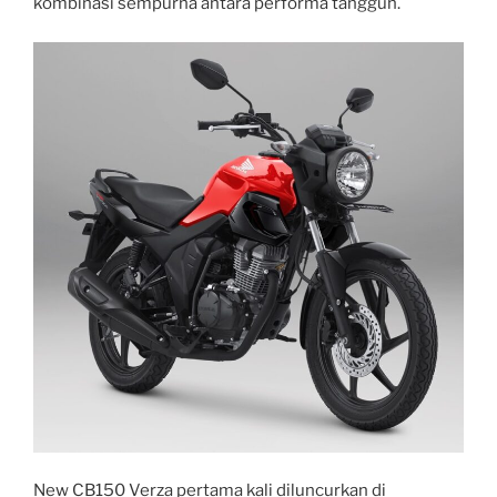
kombinasi sempurna antara performa tangguh.
New CB150 Verza pertama kali diluncurkan di