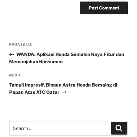
Post
Previous
PREVIOUS
navigation
Post
WANDA: Aplikasi Honda Semakin Kaya Fitur dan
Memanjakan Konsumen
Next
NEXT
Post
Tampil Impresif, Binaan Astra Honda Bersaing di
Papan Atas ATC Qatar
Search
Search
for: