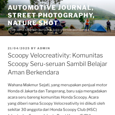
Skip
AUTOMOTIVE JOURNAL,
to
STREET PHOTOGRAPHY,
content
NATURE SHOT
Arsip lama silahkan kunjungi juga otoride.wordpress.com
POSTED
21/04/2025
BY
ADMIN
ON
Scoopy Velocreativity: Komunitas
Scoopy Seru-seruan Sambil Belajar
Aman Berkendara
Wahana Makmur Sejati, yang merupakan penjual motor
Honda di Jakarta dan Tangerang, baru saja mengadakan
acara seru bareng komunitas Honda Scoopy. Acara
yang diberi nama Scoopy Velocreativity ini diikuti oleh
sekitar 30 anggota dari Honda Scoopy Club (HSC)