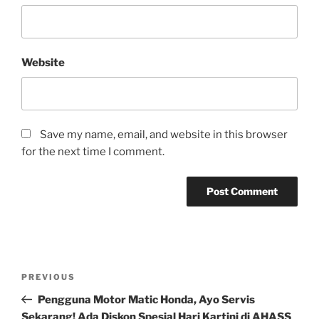
Website
Save my name, email, and website in this browser
for the next time I comment.
Post
Previous
PREVIOUS
navigation
Post
Pengguna Motor Matic Honda, Ayo Servis
Sekarang! Ada Diskon Spesial Hari Kartini di AHASS