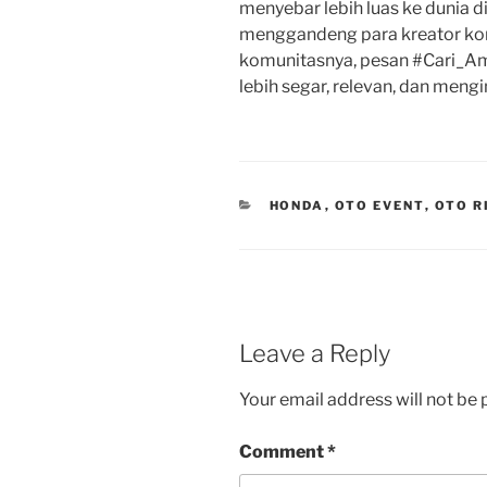
menyebar lebih luas ke dunia d
menggandeng para kreator kon
komunitasnya, pesan #Cari_Am
lebih segar, relevan, dan mengi
CATEGORIES
HONDA
,
OTO EVENT
,
OTO R
Leave a Reply
Your email address will not be 
Comment
*