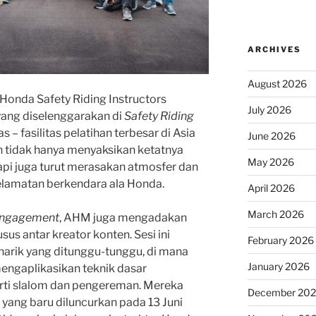
ARCHIVES
August 2026
 Honda Safety Riding Instructors
July 2026
ang diselenggarakan di
Safety Riding
 – fasilitas pelatihan terbesar di Asia
June 2026
n tidak hanya menyaksikan ketatnya
May 2026
tapi juga turut merasakan atmosfer dan
elamatan berkendara ala Honda.
April 2026
March 2026
ngagement
, AHM juga mengadakan
sus antar kreator konten. Sesi ini
February 2026
narik yang ditunggu-tunggu, di mana
January 2026
mengaplikasikan teknik dasar
rti slalom dan pengereman. Mereka
December 20
ng baru diluncurkan pada 13 Juni