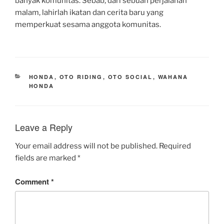
banyak komunitas. Sebab, dari sebuah perjalanan
malam, lahirlah ikatan dan cerita baru yang
memperkuat sesama anggota komunitas.
CATEGORIES
HONDA
,
OTO RIDING
,
OTO SOCIAL
,
WAHANA
HONDA
Leave a Reply
Your email address will not be published.
Required
fields are marked
*
Comment
*