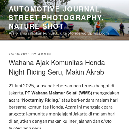
Skip
AUTOMOTIVE JOURNAL,
to
STREET PHOTOGRAPHY,
content
NATURE SHOT
Arsip lama silahkan kunjungi juga otoride.wordpress.com
POSTED
25/06/2025
BY
ADMIN
ON
Wahana Ajak Komunitas Honda
Night Riding Seru, Makin Akrab
21 Juni 2025, suasana kebersamaan terasa hangat di
PT Wahana Makmur Sejati (WMS)
Jakarta.
mengadakan
Nocturnity Riding
acara “
,” atau berkendara malam hari
bersama komunitas Honda. Acara ini mengajak para
anggota komunitas menjelajahi Jakarta di malam hari,
photo
dilanjutkan dengan makan kuliner jalanan dan
hunter
yang seru.