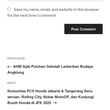
Save my name, email, and website in this browser
for the next time I comment.
Post
Previous
PREVIOUS
navigation
Post
AHM Ajak Puluhan Sekolah Lestarikan Budaya
Angklung
Next
NEXT
Post
Komunitas PCX Honda Jakarta & Tangerang Seru-
seruan: Rolling City, Nobar MotoGP, dan Kunjungi
Booth Honda di JFK 2025